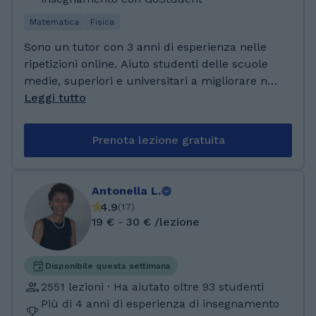
Matematica
Fisica
Sono un tutor con 3 anni di esperienza nelle
ripetizioni online. Aiuto studenti delle scuole
medie, superiori e universitari a migliorare non
solo i risultati, ma anche la fiducia in sé e il
Leggi tutto
metodo di studio. Il mio approccio è pratico e
personalizzato: parto sempre dal livello reale
Prenota lezione gratuita
dello studente e costruisco le lezioni in modo
chiaro, coinvolgente e senza stress. Mi piace
spiegare i concetti in modo semplice, usando
Antonella L.
esempi concreti e collegamenti con la vita
4.9
(
17
)
quotidiana, così da rendere lo studio più
19 € - 30 € /lezione
comprensibile e meno pesante. Sono una
persona paziente, disponibile e attenta, e
credo che un buon rapporto umano sia
Disponibile questa settimana
fondamentale per imparare davvero. Ho
2551 lezioni · Ha aiutato oltre 93 studenti
studiato Ingegneria Aerospaziale all’università,
Più di 4 anni di esperienza di insegnamento