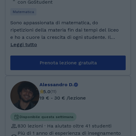
dove ho sviluppato un forte metodo di studio,
con GoStudent
capacità analitiche e una solida base in
Matematica
matematica e fisica. Il percorso universitario
mi ha insegnato a ragionare in modo
Sono appassionata di matematica, do
strutturato e a spiegare concetti complessi in
ripetizioni della materia fin dai tempi del liceo
modo chiaro e logico.
e ho a cuore la crescita di ogni studente. Il
mio obiettivo è trasmettere passione e amore
Leggi tutto
per la materia. Credo che maturità, serietà e
impegno siano elementi della mia persona e
Prenota lezione gratuita
sono convinta che possano inserirsi
perfettamente in una realtà come quella di Go
Student. - Maturità scientifica presso il liceo
Alessandro D.
statale "Enrico Medi" di Battipaglia ( SA ). -
5.0
(
11
)
Conseguimento corso di studi in
19 € - 30 € /lezione
giurisprudenza presso l'Università degli studi
di Salerno. - Corso GoStudent Learning IA
https://drive.google.com/file/d/1d3bAMtaWOvP
Disponibile questa settimana
mGi2-4ONbl-rxc5i22D8P/view?usp=drive_link
830 lezioni · Ha aiutato oltre 41 studenti
Più di 1 anno di esperienza di insegnamento