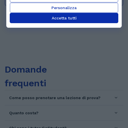
informatica e poi una laurea magistrale in
Personalizza
ingegneria informatica. Lavoro come
Accetta tutti
programmatore principalmente.
3
1
2
...
87
Domande
frequenti
Come posso prenotare una lezione di prova?
Quanto costa?