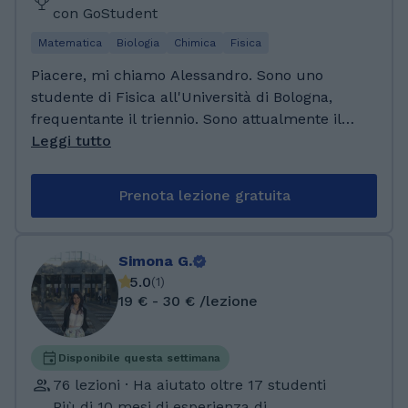
con GoStudent
Matematica
Biologia
Chimica
Fisica
Piacere, mi chiamo Alessandro. Sono uno
studente di Fisica all'Università di Bologna,
frequentante il triennio. Sono attualmente il
referente per il secondo anno di Fisica per
Leggi tutto
l'Associazione Italiana Studenti di Fisica,
sezione di Bologna. Sono italiano ma parlo
Prenota lezione gratuita
fluentemente l'inglese, e amo insegnare le
materie scientifiche, strada che continuerò a
percorrere proseguendo gli studi. Spero di
Simona G.
riuscire a farti apprezzare le mie materie
5.0
(
1
)
come io le amo, e risolvere ogni tuo dubbio!
19 € - 30 € /lezione
Ho frequentato la scuola media ''Felice Fatati'',
uscendo con 10 con lode e borsa di studio
come migliore studente dell'Istituto.
Disponibile questa settimana
Successivamente, ho frequentato il Liceo
76 lezioni · Ha aiutato oltre 17 studenti
Scientifico ''Galileo Galilei'' di Terni,
Più di 10 mesi di esperienza di