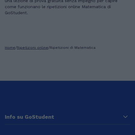
una lezione di prova gratuita senza impegno per capire
come funzionano le ripetizioni online Matematica di
GoStudent.
Home
/
Ripetizioni online
/
Ripetizioni di Matematica
Info su GoStudent