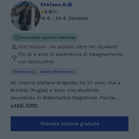
Stefano B.
4.8
(
8
)
19 € - 30 € /lezione
Disponibile questa settimana
1931 lezioni · Ha aiutato oltre 141 studenti
Più di 4 anni di esperienza di insegnamento
con GoStudent
Matematica
Analisi Matematica
Mi chiamo Stefano Brigante, ho 27 anni, vivo a
Brindisi (Puglia) e sono uno studente
laureando in Matematica Magistrale. Faccio
ripetizioni di Matematica e Fisica da sei anni,
Leggi tutto
per quanto riguarda Matematica ho fatto
anche ripetizioni in ambito universitario.
Prenota lezione gratuita