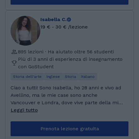
se stessi e supportarli nel loro percorso di
studi! Ho studiato presso il Liceo Classico di
Tivoli e, avendo manifestato sempre interesse
Isabella C.
verso le materie umanistiche, ho deciso di
19 € - 30 € /lezione
intraprendere il percorso universitario in
campo umanistico. Ho, difatti, conseguito
dapprima la Laurea Triennale in Lettere
895 lezioni · Ha aiutato oltre 56 studenti
Classiche, poi la Laurea Magistrale in Filologia
Più di 3 anni di esperienza di insegnamento
Classica, in entrambi i casi con votazione 110L
con GoStudent
presso l'università La Sapienza di Roma.
Storia dell'arte
Inglese
Storia
Italiano
Ciao a tutti! Sono Isabella, ho 28 anni e vivo ad
Avellino, ma le mie case sono anche
Vancouver e Londra, dove vive parte della mia
famiglia che vado a visitare spesso. Sono italo-
Leggi tutto
canadese e parlo fluentemente l'inglese (oltre
ad avere il certificato Cambridge C2). Sono
Prenota lezione gratuita
tutor di GoStudent da 2 anni, e seguo bambini