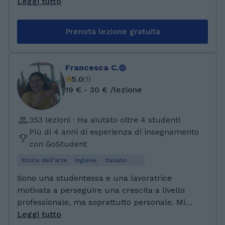
(Londra, Barcellona e America) e a fare tante
Leggi tutto
esperienze formative . Amo poter essere
d'aiuto agli altri e trasmettere la mia passione
Prenota lezione gratuita
per le lingue e le culture straniere.
Francesca C.
5.0
(
1
)
19 € - 30 € /lezione
353 lezioni · Ha aiutato oltre 4 studenti
Più di 4 anni di esperienza di insegnamento
con GoStudent
Storia dell'arte
Inglese
Italiano
…
Sono una studentessa e una lavoratrice
motivata a perseguire una crescita a livello
professionale, ma soprattutto personale. Mi
reputo una persona responsabile, attenta,
Leggi tutto