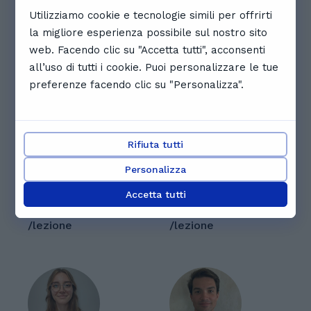
piacerti
Utilizziamo cookie e tecnologie simili per offrirti
la migliore esperienza possibile sul nostro sito
web. Facendo clic su "Accetta tutti", acconsenti
all’uso di tutti i cookie. Puoi personalizzare le tue
preferenze facendo clic su "Personalizza".
Giulia I.
Evangelia I.
5.0
(
9
)
Rifiuta tutti
Sono una persona
Mi chiamo Evangelia
curiosa, attenta e
.Sono di origine
Personalizza
paziente. Cerco di
Greca .Sono amante
trasmettere la mia
delle lingue straniere
Accetta tutti
motivazione e la mia
19 € - 30 €
perché aprono le
19 € - 30 €
passione per la
porte della
/lezione
/lezione
conoscenza, creando
conoscenza di nuove
un ambiente sereno e
culture ed ampliano i
stimolante. Mi piace
nostri orizzonti. • Ho
accompagnare e
sostenuto il
sostenere ogni
certificato di
studente nel proprio
Cambridge della