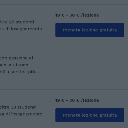
19 € - 30 € /lezione
oltre 28 studenti
nza di insegnamento
Prenota lezione gratuita
 con passione al
sco, aiutando
lli a sentirsi più
elle lingue. Che si
da zero, migliorarla,
a certificazione, ad
avoro, troveremo
19 € - 30 € /lezione
o ed adatto alle tue
 oltre 38 studenti
nza di insegnamento
Prenota lezione gratuita
e, ma un vero e
, persone ed