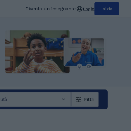
Diventa un insegnante
Login
Inizia
lità
Filtri