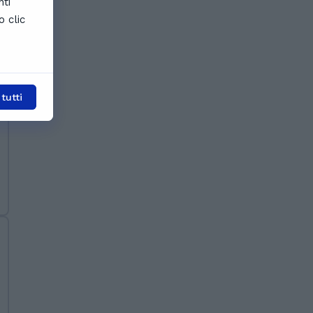
nti
o clic
tutti