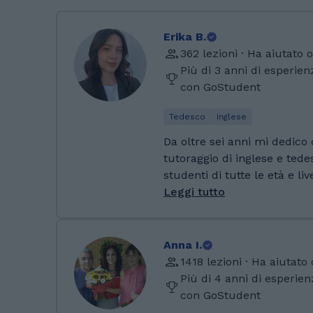
Erika B.
362 lezioni · Ha aiutato 
Più di 3 anni di esperie
con GoStudent
Tedesco
Inglese
Da oltre sei anni mi dedico
tutoraggio di inglese e tede
studenti di tutte le età e live
sicuri e autonomi nell’uso d
Leggi tutto
tratti di imparare la lingua 
prepararti ad esame o ad un
un viaggio studio o per il l
Anna I.
insieme il metodo più giust
1418 lezioni · Ha aiutato
esigenze! Le lingue per me non sono solo uno
Più di 4 anni di esperie
strumento di comunicazion
con GoStudent
proprio ponte verso culture