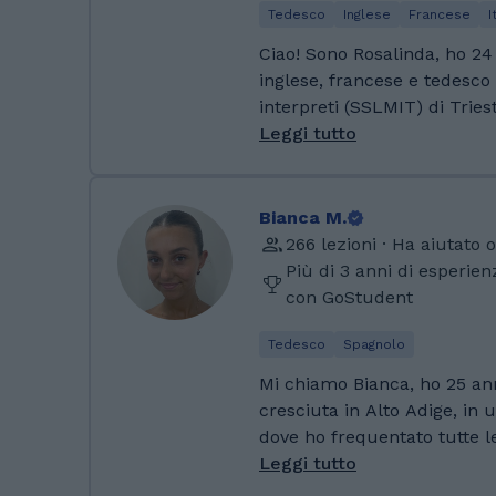
la possibilità di divertirsi
diverse lingue, al giorno d’og
Tedesco
Inglese
Francese
I
nuovo!!!
fondamentale, oltre che ap
Ciao! Sono Rosalinda, ho 24
questo motivo mi piacerebb
inglese, francese e tedesco
trasmettere questa passion
interpreti (SSLMIT) di Triest
giovani di me che hanno nec
Padova. Parlo fluentemente 
Leggi tutto
nell’apprendimento o, più 
tedesco, più spagnolo a un livello intermedio.
hanno bisogno di un metodo 
Sono appassionata di cinema
moderno per apprezzare le 
pittura! Ho avuto anche esperienza
Bianca M.
nell'insegnamento di italiano
266 lezioni · Ha aiutato o
lezioni possono essere svol
Più di 3 anni di esperie
francese) e nel potenziamen
con GoStudent
italiana scritta assistendo g
nell'elaborazione di temi di 
Tedesco
Spagnolo
allo specifico indirizzo sco
Mi chiamo Bianca, ho 25 an
piattaforma ho avuto modo 
cresciuta in Alto Adige, in 
con studenti e studentesse
dove ho frequentato tutte l
percorsi scolastici diversi
tedesca, per poi proseguire 
Leggi tutto
lavoratori o giovani che ave
universitaria in lingua itali