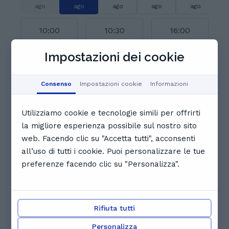
ago
ago
ago
ago
ago
10:00
10:30
16:00
Impostazioni dei cookie
16:30
01:00
01:30
Consenso
Impostazioni cookie
Informazioni
02:00
02:30
03:00
Utilizziamo cookie e tecnologie simili per offrirti
la migliore esperienza possibile sul nostro sito
03:30
04:00
04:30
web. Facendo clic su "Accetta tutti", acconsenti
all’uso di tutti i cookie. Puoi personalizzare le tue
Visualizza il calendario completo
preferenze facendo clic su "Personalizza".
Recensioni. Cosa dicono gli
studenti di Andrea
5.0
Rifiuta tutti
Personalizza