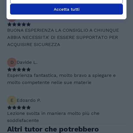
3 recensioni
Accetta tutti
L
Ludovica D.
BUONA ESPERIENZA LA CONSIGLIO A CHIUNQUE
ABBIA NECESSITA' DI ESSERE SUPPORTATO PER
ACQUISIRE SICUREZZA
D
Davide L.
Esperienza fantastica, molto bravo a spiegare e
molto competente nelle sue materie
E
Edoardo P.
Lezione svolta in maniera molto più che
soddisfacente
Altri tutor che potrebbero