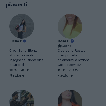
piacerti
Elena P.
Rosa G.
4.8
(
6
)
Ciao! Sono Elena,
Ciao sono Rosa e
studentessa di
così potrete
Ingegneria Biomedica
chiamarmi a lezione!
e tutor di
Cosa insegno? --
matematica avanzata
19 € - 30 €
LATINO e GRECO da
19 € - 30 €
e biologia. Aiuto gli
10 anni a studenti di
/lezione
/lezione
studenti a superare
diverse età e
difficoltà, preparare
problematiche (sai
verifiche e
che in Harry Potter ci
interrogazioni e,
sono tantissime frasi
soprattutto, a capire
in latino? Incanto
davvero gli argomenti
patronus non è solo