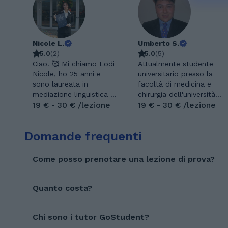
Nicole L.
Umberto S.
5.0
(
2
)
5.0
(
5
)
Ciao! 🥰 Mi chiamo Lodi
Attualmente studente
Nicole, ho 25 anni e
universitario presso la
sono laureata in
facoltà di medicina e
mediazione linguistica e
chirurgia dell'università
culturale. Attualmente
19 € - 30 € /lezione
Cattolica del Sacro
19 € - 30 € /lezione
studio nella facoltà
Cuore di Roma, ho
magistrale di Relazioni
frequentato il liceo
Domande frequenti
Commerciali
classico G. La Farina di
Internazionali
Messina diplomandomi
all'Università di Verona.
in quattro anni con
Come posso prenotare una lezione di prova?
Ho una passione per
100/100. Già dagli anni
l’inglese e per lo
liceali ho svolto
spagnolo, sono due
tutoraggio verso altri
Quanto costa?
lingue che ho studiato
studenti, continuando
fin da piccola in quanto
adesso anche durante
ho vissuto per 5 anni in
Chi sono i tutor GoStudent?
gli studi universitari,
America centrale, inoltre
riportando sempre