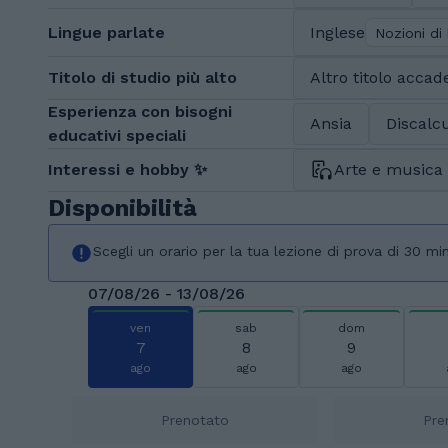
Lingue parlate
Inglese
Nozioni di
Titolo di studio più alto
Altro titolo acca
Esperienza con bisogni
Ansia
Discalcu
educativi speciali
Interessi e hobby ✨
Arte e musica
Disponibilità
Scegli un orario per la tua lezione di prova di 30 min
07/08/26 - 13/08/26
ven
sab
dom
7
8
9
ago
ago
ago
Prenotato
Pre