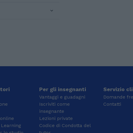
studenti sulle proprie
possibile il carico di
capacità o sulla materia
nozioni da imparare a
in questione. Considero
memoria, anche se mi
ogni lezione una sfida:
adeguo ad ogni
semplificare i concetti il
situazione in base al
più possibile per renderli
tipo di studente che ho
accessibili, usando
di fronte. Durante la
associazioni ed esempi
prima lezione preferisco
per facilitarne la
subito testare la
comprensione,
preparazione dello
consolidandoli con la
studente, in modo tale
pratica e curando infine
da procedere poi nella
l'esposizione. Il mio
direzione più consona
approccio comunicativo
per l'alunno. Il tempo
è sempre calibrato sullo
che porterà alla
tori
Per gli insegnanti
Servizio cl
studente. Sono una
preparazione ottimale
Vantaggi e guadagni
Domande fre
persona affabile e
chiaramente varierà da
ione
Iscriviti come
Contatti
socievole e cerco di
persona a persona,
insegnante
entrare in confidenza in
poiché forzare uno
 online
maniera graduale; credo
Lezioni private
studente a non seguire
che sia fondamentale
"i suoi tempi" porterà a
 Learning
Codice di Condotta del
creare un ambiente
perdere tempo e a non
r lo studio
tutor