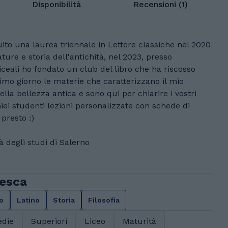
Disponibilità
Recensioni (1)
to una laurea triennale in Lettere classiche nel 2020
ture e storia dell'antichità, nel 2023, presso
liceali ho fondato un club del libro che ha riscosso
imo giorno le materie che caratterizzano il mio
della bellezza antica e sono qui per chiarire i vostri
miei studenti lezioni personalizzate con schede di
presto :)
à degli studi di Salerno
cesca
no
Latino
Storia
Filosofia
die
Superiori
Liceo
Maturità