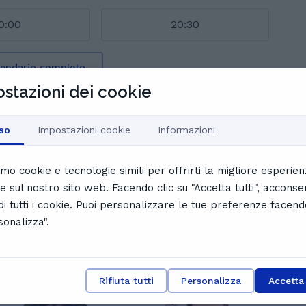
0:00
20:30
alendario completo
stazioni dei cookie
nti di Francesca
so
Impostazioni cookie
Informazioni
iamo cookie e tecnologie simili per offrirti la migliore esperie
le sul nostro sito web. Facendo clic su "Accetta tutti", acconse
 di tutti i cookie. Puoi personalizzare le tue preferenze facend
sonalizza".
i
Rifiuta tutti
Personalizza
Accetta 