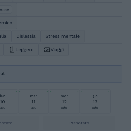
 base
demico
lia
Dislessia
Stress mentale
Leggere
Viaggi
uti
lun
mar
mer
gio
10
11
12
13
ago
ago
ago
ago
notato
Prenotato