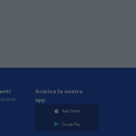
ienti
Scarica la nostra
quenti
app