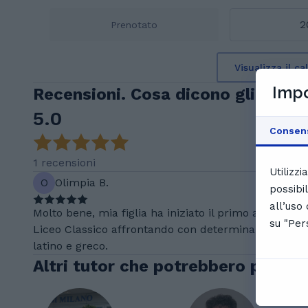
2
Prenotato
Visualizza il c
Impo
Recensioni. Cosa dicono gli stude
5.0
Consen
1 recensioni
Utilizz
O
Olimpia B.
possibi
all’uso
Molto bene, mia figlia ha iniziato il primo anno di
su "Per
Liceo Classico affrontando con determinazione
latino e greco.
Altri tutor che potrebbero piacert