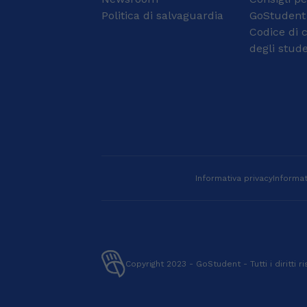
percorso! ❤️ Ho
interno presso gli istituti
Politica di salvaguardia
GoStudent
frequentato l'asilo e le
dell'Università cattolica
Codice di 
elementari in Costa Rica
di Roma: Scienze della
(America Latina), paese
Vita e della Salute
degli stude
nel quale ho vissuto per
nell'ambito dello studio
tutta la mia infanzia.
della Biologia Cellulare
Nel 2010 sono tornata
e Molecolare durante
nel mio paese, l’Italia,
l'A.A. 2022-23;
dove ho proseguito gli
Neuroscienze
studi fino a diplomarmi
nell'ambito dello studio
nel 2020 al liceo
della Fisiologia Umana
linguistico degli istituti
da Ottobre 2024.
Redentore di Mantova.
Informativa privacy
Informat
Mi sono laureata
all'Università di Milano in
Mediazione Linguistica e
Culturale con pieni voti
e, attualmente, sto
frequentando la facoltà
Copyright 2023 - GoStudent - Tutti i diritti ri
di Relazioni Commerciali
Internazionali
all'università di Verona.