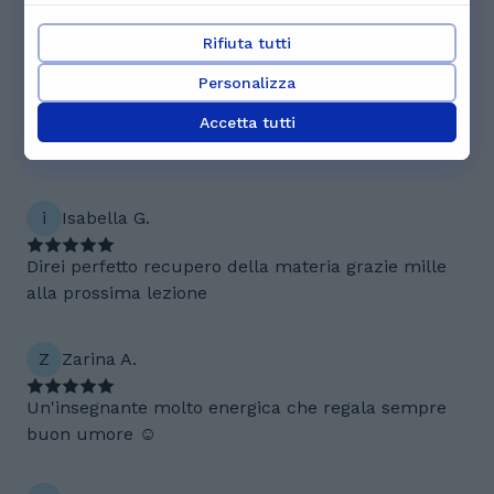
Rifiuta tutti
S
Simona Y.
Personalizza
Bellissime lezioni di latino, ben strutturate e con
Accetta tutti
molta pratica ed esercitazioni. Mi sto trovando
benissimo con Miriam.
i
Isabella G.
Direi perfetto recupero della materia grazie mille
alla prossima lezione
Z
Zarina A.
Un'insegnante molto energica che regala sempre
buon umore ☺️