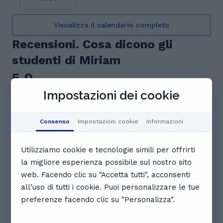
Visualizza il calendario completo
Recensioni. Cosa dicono gli
studenti di Miriam
5.0
Impostazioni dei cookie
5 recensioni
Consenso
Impostazioni cookie
Informazioni
Riepilogo dei commenti
Le lezioni di Miriam sono altamente apprezzate dai
Utilizziamo cookie e tecnologie simili per offrirti
suoi studenti per la loro struttura ben organizzata
e l'ampio spazio dedicato alla pratica ed agli
la migliore esperienza possibile sul nostro sito
esercizi. Miriam è descritta come una persona
web. Facendo clic su "Accetta tutti", acconsenti
molto competente, empatica e piena di energia,
all’uso di tutti i cookie. Puoi personalizzare le tue
che riesce a trasmettere un buon umore durante le
preferenze facendo clic su "Personalizza".
lezioni. Grazie al suo approccio coinvolgente e alla
Questo riepilogo AI si basa su intuizioni chiave tratte dai
feedback degli utenti.