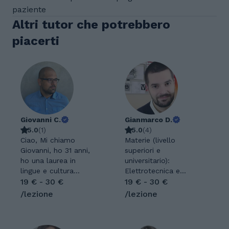
paziente
Altri tutor che potrebbero
piacerti
Giovanni C.
Gianmarco D.
5.0
(
1
)
5.0
(
4
)
Ciao, Mi chiamo
Materie (livello
Giovanni, ho 31 anni,
superiori e
ho una laurea in
universitario):
lingue e cultura
Elettrotecnica e
cinese, conseguita
19 € - 30 €
Macchine Elettriche,
19 € - 30 €
all'università
Fisica, Matematica,
/lezione
/lezione
Ca'Foscari di Venezia.
Inglese, Chimica. Il
Durante i miei studi
metodo induttivo è
ho sempre fatto
quello che più