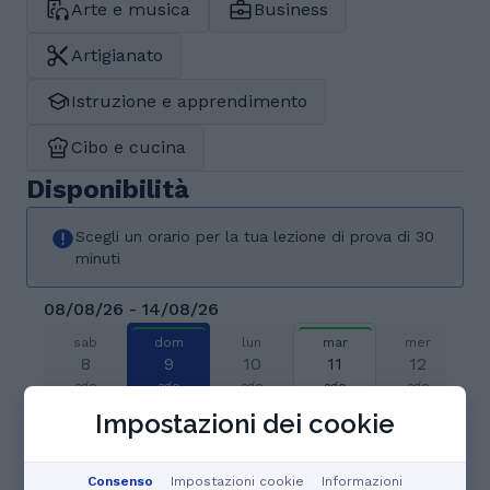
Arte e musica
Business
Artigianato
Istruzione e apprendimento
Cibo e cucina
Disponibilità
Scegli un orario per la tua lezione di prova di 30
minuti
08/08/26 - 14/08/26
sab
dom
lun
mar
mer
8
9
10
11
12
ago
ago
ago
ago
ago
Impostazioni dei cookie
Prenotato
Prenotato
Prenotato
Consenso
Impostazioni cookie
Informazioni