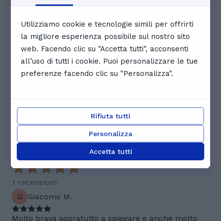
Prenotato
Prenotato
Prenotato
Utilizziamo cookie e tecnologie simili per offrirti
la migliore esperienza possibile sul nostro sito
Prenotato
Prenotato
Prenotato
web. Facendo clic su "Accetta tutti", acconsenti
all’uso di tutti i cookie. Puoi personalizzare le tue
12:30
Prenotato
Prenotato
preferenze facendo clic su "Personalizza".
Visualizza il calendario completo
Recensioni. Cosa dicono gli
Rifiuta tutti
studenti di Rosa Claudia
Personalizza
5.0
Accetta tutti
1 recensioni
G
Giacomo M.
Molto brava sopratutto a spiegare e anche molto