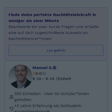
eine neugierige Person, und daher bin ich an
so vielen Dingen interessiert. Zum Beispiel
Finde deine perfekte Nachhilfelehrkraft in
spreche ich 5 Sprachen und lerne immer
weniger als einer Minute
welche dazu, ich nehme Tanzkurse oder
Beantworte ein paar kurze Fragen und erhalte
betreibe Kampfsport (BJJ). Bevorzuge Schüler
eine auf dich zugeschnittene Auswahl an
ab 14 Jahren! Ich ging 3 Jahre in die
Nachhilfelehrer*innen
Volksschule Deutschfeistritz und danach
weitere 8 Jahre an einem Sprachgymnasium
Los geht’s!
(BG Rein) und studiere nun schon das sechste
Semester Elektrotechnik an der TU Graz.
Manuel S.
5.0
(
5
)
€ 20 - € 34 /Einheit
555 Einheiten · Uber 50 Schüler*innen
geholfen
+2 Jahre Erfahrung als GoStudent-
Nachhilfelehrkraft