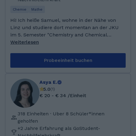
lernen an. Auch alten Klassenkameraden war
ich immer eine Hilfe, sobald sie auf mich
Chemie
Mathe
zukammen
Hi! Ich heiße Samuel, wohne in der Nähe von
Linz und studiere dort momentan an der JKU
im 5. Semester "Chemistry and Chemical
Engineering". Neben Chemie befasst man sich
Weiterlesen
da auch viel mit Mathematik und Physik. Im
privaten Umfeld habe ich schon mehrmals
Probeeinheit buchen
Nachhilfe für den regulären Unterricht, aber
auch speziell im Hinblick auf die Matura
gegeben. Weil ich mich selbst viel mit
Asya E.
Mathematik und Chemie im Studium
5.0
(
1
)
auseinander setze, kann ich also den Lernstoff
€ 20 - € 34 /Einheit
vermitteln und Tipps geben. Standardmäßig
die VS und NMS, danach die Polytechnische
318 Einheiten · Uber 8 Schüler*innen
Schule Pregarten, woraufhin ich mich gegen
geholfen
eine Lehre entschieden habe und stattdessen
+2 Jahre Erfahrung als GoStudent-
das BORG Perg im humanbiologischen Zweig
Nachhilfelehrkraft