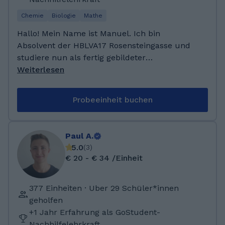
Chemie
Biologie
Mathe
Hallo! Mein Name ist Manuel. Ich bin
Absolvent der HBLVA17 Rosensteingasse und
studiere nun als fertig gebildeter
Chemieingenieur Molekularbiologie an der
Weiterlesen
University of Glasgow. In der Vergangenheit
fungierte ich drei Jahre lang als Tutor für
Probeeinheit buchen
neue SchülerInnen an der HTL. An die
Erfahrungen, die ich dieser Zeit sammeln
konnte, werde ich mich für immer erinnern.
Paul A.
Besonders jene, die mir gezeigt haben, was für
5.0
(
3
)
eine positive Auswirkung meine
€ 20 - € 34 /Einheit
Unterstützung diesen jungen Menschen bieten
kann. Ich freue mich darauf SchülerInnen in
377 Einheiten · Uber 29 Schüler*innen
ihrer Kompetenz weiterhin zu stärken, denn
geholfen
nur mit Kommunikation und Zusammenarbeit
+1 Jahr Erfahrung als GoStudent-
kann Fortschritt in die richtige Richtung
Nachhilfelehrkraft