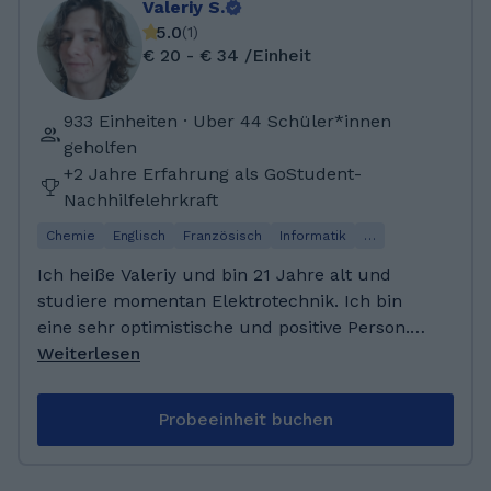
Valeriy S.
5.0
(
1
)
€ 20 - € 34 /Einheit
933 Einheiten · Uber 44 Schüler*innen
geholfen
+2 Jahre Erfahrung als GoStudent-
Nachhilfelehrkraft
Chemie
Englisch
Französisch
Informatik
…
Ich heiße Valeriy und bin 21 Jahre alt und
studiere momentan Elektrotechnik. Ich bin
eine sehr optimistische und positive Person.
Und natürlich liebe ich es auch, zu
Weiterlesen
unterrichten. Anderen Wissen zu vermitteln
und dabei zusehen, wie sie geistlich wachsen,
Probeeinheit buchen
ist eine wunderbare Angelegenheit. Ich bin
sehr geduldig und empathisch und gehe den
Unterricht mit Spaß an :) Außerdem bin ich