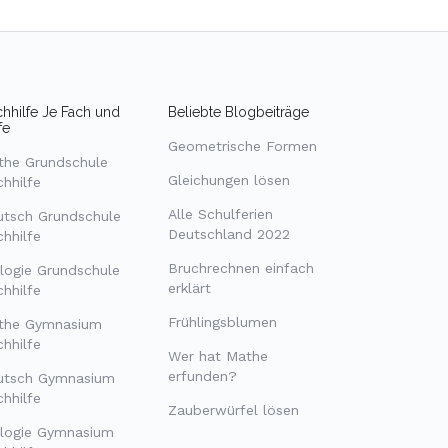
hhilfe Je Fach und
Beliebte Blogbeiträge
fe
Geometrische Formen
the Grundschule
Gleichungen lösen
hhilfe
Alle Schulferien
utsch Grundschule
Deutschland 2022
hhilfe
Bruchrechnen einfach
logie Grundschule
erklärt
hhilfe
Frühlingsblumen
the Gymnasium
hhilfe
Wer hat Mathe
erfunden?
utsch Gymnasium
hhilfe
Zauberwürfel lösen
ologie Gymnasium