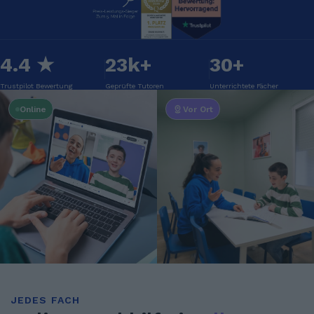
4.4 ★
23k+
30+
Trustpilot Bewertung
Geprüfte Tutoren
Unterrichtete Fächer
Online
Vor Ort
JEDES FACH