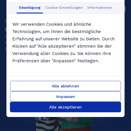
Einwilligung
Cookie-Einstellungen
Informationen
01
0
Wir verwenden Cookies und ähnliche
Kostenlose Probestunde buchen
L
Technologien, um Ihnen die bestmögliche
Sag uns deine Ziele und wir finden eine private
Te
Erfahrung auf unserer Website zu bieten. Durch
Nachhilfelehrkraft, die zum Niveau, zur Persönlichkeit und
Na
Klicken auf "Alle akzeptieren" stimmen Sie der
zum Tempo deines Kindes passt.
Verwendung aller Cookies zu. Sie können Ihre
Präferenzen über "Anpassen" festlegen.
Alle ablehnen
Anpassen
Alle akzeptieren