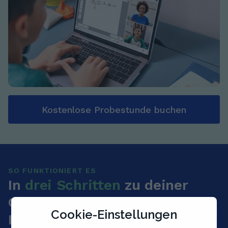
Kostenlose Probestunde buchen
SO FUNKTIONIERT ES
In
drei Schritten
zu deiner
Online-Nachhilfe oder
Cookie-Einstellungen
Präsenzunterricht