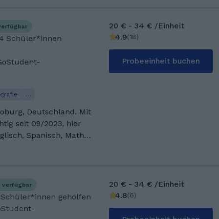
20 € - 34 € /Einheit
verfügbar
4.9
(
18
)
74 Schüler*innen
Probeeinheit buchen
GoStudent-
grafie
…
burg, Deutschland. Mit
htig seit 09/2023, hier
glisch, Spanisch, Mathe-
tlerweile mache ich das
 über 2000
tudent gemacht. Ich
elor in
20 € - 34 € /Einheit
 verfügbar
n
4.8
(
6
)
8 Schüler*innen geholfen
oStudent-
ll, American Football