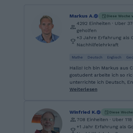
Markus A.
Diese Woche 
4292 Einheiten · Uber 3
geholfen
+3 Jahre Erfahrung als 
Nachhilfelehrkraft
Mathe
Deutsch
Englisch
Geo
Hallo! Ich bin Markus aus Co
gostudent arbeite ich so ric
unterrichte ich Deutsch, En
Unterstufe und Physik. Mit
Weiterlesen
Vollzeit und habe so schon
Nachhilfeeinheiten über Gos
habe Abitur und einen Bach
Winfried K.
Diese Woche
Wirtschaftsingenieurwesen. Ich wohne jetzt i
708 Einheiten · Uber 11
Málaga, Spanien. Ich mache gerne Sport,
+1 Jahr Erfahrung als G
interessiere mich für Fußba