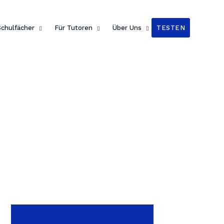
n Readers
!
Schulfächer
Für Tutoren
Über Uns
TESTEN