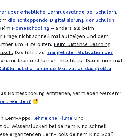
er über erhebliche Lernrückstände bei Schülern.
erem
die schleppende Digitalisierung der Schulen
 beim
Homeschooling
– anders als beim
r Frage nicht schnell mal aufzeigen und dem
artner um Hilfe bitten.
Beim Distance Learning
ausch.
Das führt zu
mangelnder Motivation der
 herumsitzen und lernen, macht auf Dauer nun mal
 Schüler ist die fehlende Motivation das größte
 das Homeschooling entstehen, vermieden werden?
iert werden?
🤔
ch Lern-Apps,
lehrreiche Filme
und
st du Wissenslücken bei deinem Kind schnell
 diese ergänzenden Lern-Tools deinem Kind Spaß