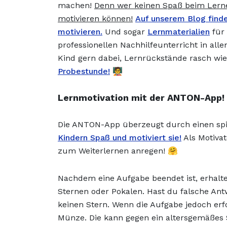
machen!
Denn wer keinen Spaß beim Lernen
motivieren können!
Auf unserem Blog finde
motivieren.
Und sogar
Lernmaterialien
für 
professionellen Nachhilfeunterricht in all
Kind gern dabei, Lernrückstände rasch wi
Probestunde!
🧑‍🏫
Lernmotivation mit der ANTON-App!
Die ANTON-App überzeugt durch einen sp
Kindern Spaß und motiviert sie!
Als Motivat
zum Weiterlernen anregen! 🤗
Nachdem eine Aufgabe beendet ist, erhalte
Sternen oder Pokalen. Hast du falsche An
keinen Stern. Wenn die Aufgabe jedoch erf
Münze. Die kann gegen ein altersgemäßes S