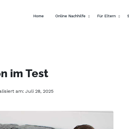
 dein Englisch und hol dir
ein gratis E-Book von Pengui
Home
Online Nachhilfe
Für Eltern
n im Test
alisiert am: Juli 28, 2025