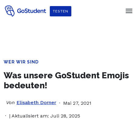
Verbessere dein Englisch und hol dir
ein gratis E-Book von
TESTEN
Penguin Readers
!
WER WIR SIND
Was unsere GoStudent Emojis
bedeuten!
Von
Elisabeth Dorner
Mai 27, 2021
| Aktualisiert am: Juli 28, 2025