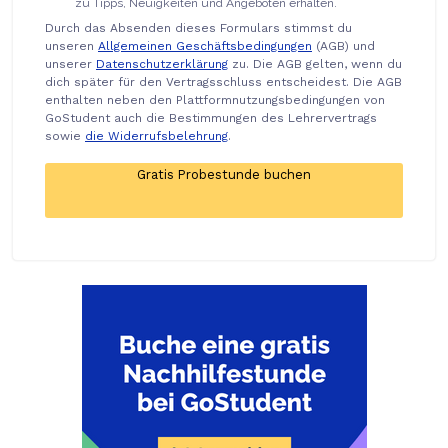
zu Tipps, Neuigkeiten und Angeboten erhalten.
Durch das Absenden dieses Formulars stimmst du
unseren
Allgemeinen Geschäftsbedingungen
(AGB) und
unserer
Datenschutzerklärung
zu. Die AGB gelten, wenn du
dich später für den Vertragsschluss entscheidest. Die AGB
enthalten neben den Plattformnutzungsbedingungen von
GoStudent auch die Bestimmungen des Lehrervertrags
sowie
die Widerrufsbelehrung
.