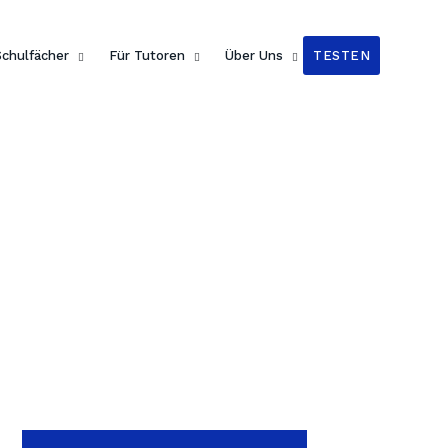
n Readers
!
Schulfächer
Für Tutoren
Über Uns
TESTEN