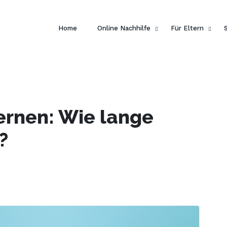
 dein Englisch und hol dir
ein gratis E-Book von Pengui
Home
Online Nachhilfe
Für Eltern
lernen: Wie lange
?