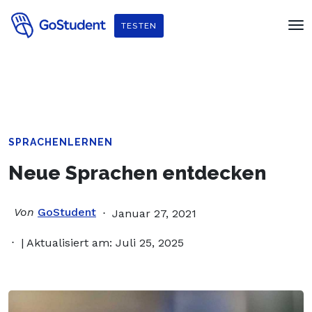
Verbessere dein Englisch und hol dir
ein gratis E-Book von
TESTEN
Penguin Readers
!
SPRACHENLERNEN
Neue Sprachen entdecken
Von
GoStudent
Januar 27, 2021
| Aktualisiert am: Juli 25, 2025