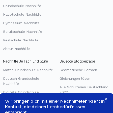
Grundschule Nachhilfe
Hauptschule Nachhilfe
Gymnasium Nachhilfe
Berufsschule Nachhilfe
Realschule Nachhilfe
Abitur Nachhilfe
Nachhilfe Je Fach und Stufe
Beliebte Blogbeiträge
Mathe Grundschule Nachhilfe
Geometrische Formen
Deutsch Grundschule
Gleichungen lösen
Nachhilfe
Alle Schulferien Deutschland
Biologie Grundschule
2022
Nachhilfe
×
Wir bringen dich mit einer Nachhilfelehrkraft in
Bruchrechnen einfach erklärt
Mathe Gymnasium Nachhilfe
Kontakt, die deinen Lernbedürfnissen
Frühlingsblumen
entspricht.