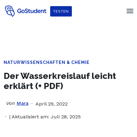
Verbessere dein Englisch und hol dir
ein gratis E-Book von
TESTEN
Penguin Readers
!
NATURWISSENSCHAFTEN & CHEMIE
Der Wasserkreislauf leicht
erklärt (+ PDF)
Von
Mara
April 29, 2022
| Aktualisiert am: Juli 28, 2025