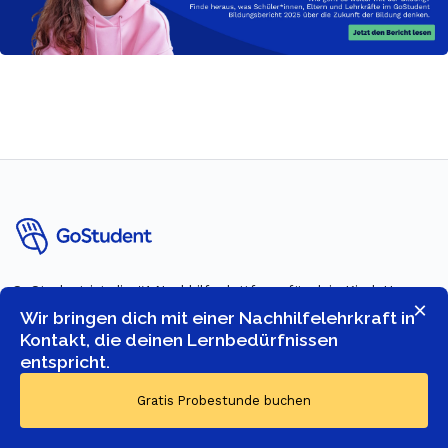
GoStudent ist die #1 Nachhilfeplattform für dein Kind. Unser
×
Ziel ist es, für jeden Schüler den perfekten Tutoren zu finden.
Wir bringen dich mit einer Nachhilfelehrkraft in
Über 20.000+ qualifizierte Tutoren bieten erstklassige
Kontakt, die deinen Lernbedürfnissen
Nachhilfe in allen Schulfächern.
entspricht.
Gratis Probestunde buchen
JETZT GRATIS TESTEN