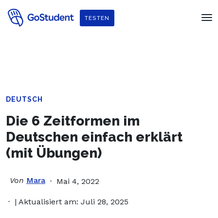
Verbessere dein Englisch und hol dir
ein gratis E-Book von
TESTEN
Penguin Readers
!
DEUTSCH
Die 6 Zeitformen im
Deutschen einfach erklärt
(mit Übungen)
Von
Mara
Mai 4, 2022
| Aktualisiert am: Juli 28, 2025