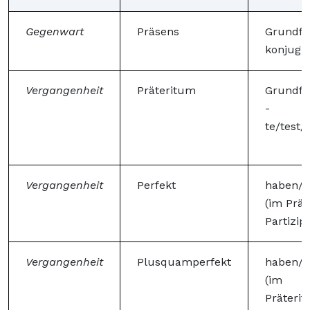
Gegenwart
Präsens
Grundf
konjugie
Vergangenheit
Präteritum
Grundfo
-
te/test/
Vergangenheit
Perfekt
haben/s
(im Präs
Partizip 
Vergangenheit
Plusquamperfekt
haben/s
(im
Präterit