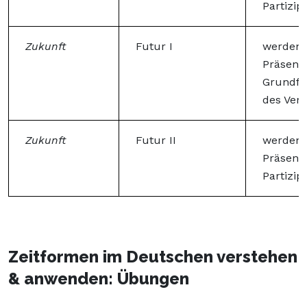
Partizip 
Zukunft
Futur I
werden 
Präsens)
Grundf
des Ver
Zukunft
Futur II
werden 
Präsens)
Partizip 
Zeitformen im Deutschen verstehen
& anwenden: Übungen