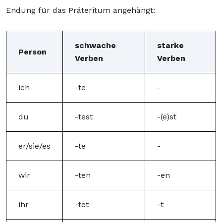
Endung für das Präteritum angehängt:
schwache
starke
Person
Verben
Verben
ich
-te
-
du
-test
-(e)st
er/sie/es
-te
-
wir
-ten
-en
ihr
-tet
-t