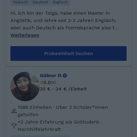
Türkisch
Deutsch
Englisch
Hi, ich bin der Tolga, habe einen Master in
Anglistik, und lehre seit 2-3 Jahren Englisch,
aber auch Deutsch als Fremdsprache also für
Leute deren Deutsch nicht ihre Muttersprache
Weiterlesen
ist. Als Englisch- und DaF Lehrer befasse ich
mich sehr gerne mit aktuellen Themen über
Probeeinheit buchen
das Lernen bzw. Lehren von Sprachen um den
Unterricht so unterhaltsam und effektiv wie
möglich zu planen. Ich habe 2014 mein Abitur
Gülnur D.
an einem beruflichen Gymnasium mit dem
5.0
(
4
)
Schwerpunkt Wirtschaft gemacht. Im selben
20 € - 34 € /Einheit
Jahr habe ich begonnen an der Universität
Anglistik zu studieren; in diesem Fach habe
1588 Einheiten · Uber 3 Schüler*innen
ich 2018 meinen Bachelor gemacht und 2021
geholfen
meinen Master of Arts in English language
+2 Jahre Erfahrung als GoStudent-
education gemacht.
Nachhilfelehrkraft