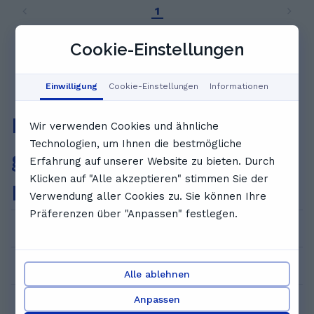
Folgendes an: - Deutsch und Englisch
1
(Grundschule) - DaZ / DaF (Erwachsene und
alle Niveaustufen) und - Türkisch
Cookie-Einstellungen
(Erwachsene für die Niveaus A1-A2)
Einwilligung
Cookie-Einstellungen
Informationen
Häufig
Wir verwenden Cookies und ähnliche
Technologien, um Ihnen die bestmögliche
gestellte
Erfahrung auf unserer Website zu bieten. Durch
Klicken auf "Alle akzeptieren" stimmen Sie der
Fragen
Verwendung aller Cookies zu. Sie können Ihre
Präferenzen über "Anpassen" festlegen.
Wie kann ich eine Probeeinheit buchen?
Wie viel kostet das?
Alle ablehnen
Anpassen
Wer sind die Nachhilfelehrer*innen bei