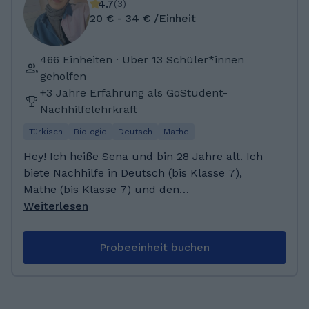
4.7
(
3
)
20 € - 34 € /Einheit
466 Einheiten · Uber 13 Schüler*innen
geholfen
+3 Jahre Erfahrung als GoStudent-
Nachhilfelehrkraft
Türkisch
Biologie
Deutsch
Mathe
Hey! Ich heiße Sena und bin 28 Jahre alt. Ich
biete Nachhilfe in Deutsch (bis Klasse 7),
Mathe (bis Klasse 7) und den
Grundschulfächern an. Zudem unterrichte ich
Weiterlesen
Türkisch für Anfänger. Ich gebe seit über 6
Jahren Nachhilfe und habe insbesondere mit
Probeeinheit buchen
Kindern im Grundschul- und Unterstufenalter
viel Erfahrung. Nach dem Abitur habe ich ein
FSJ im Krankenhaus in der Pflege gemacht
und anschließend die Ausbildung zur