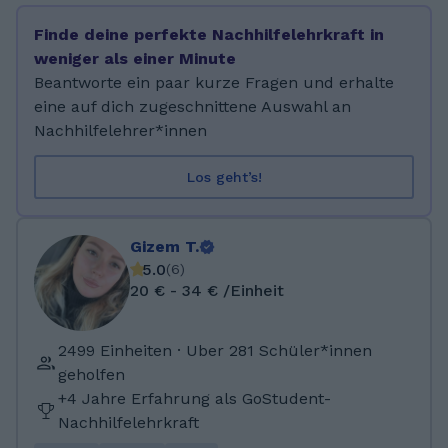
medizinischen Technologin für
Finde deine perfekte Nachhilfelehrkraft in
Laboratoriumsanalytik absolviert. Ich habe
weniger als einer Minute
fast 1 Jahr in diesem Beruf gearbeitet. Nun
Beantworte ein paar kurze Fragen und erhalte
studiere ich Lehramt in den Fächern
eine auf dich zugeschnittene Auswahl an
Germanistik und Mathematik.
Nachhilfelehrer*innen
Los geht’s!
Gizem T.
5.0
(
6
)
20 € - 34 € /Einheit
2499 Einheiten · Uber 281 Schüler*innen
geholfen
+4 Jahre Erfahrung als GoStudent-
Nachhilfelehrkraft