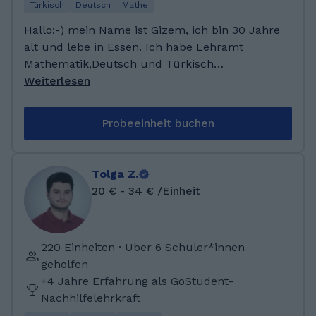
Türkisch
Deutsch
Mathe
Hallo:-) mein Name ist Gizem, ich bin 30 Jahre
alt und lebe in Essen. Ich habe Lehramt
Mathematik,Deutsch und Türkisch
studiert.Seit Januar 2022 bin ich als Tutorin
Weiterlesen
bei GoStudent tätig. Ich habe im Jahr 2016
mein Abitur absolviert, ein Jahr später habe
Probeeinheit buchen
ich angefangen an der Universität Duisburg-
Essen Mathematik und Türkisch Lehramt zu
studieren. Um meine Sprachkenntnisse zu
Tolga Z.
verbessern und Erfahrung zu sammeln, habe
20 € - 34 € /Einheit
ich zwei Semester mit dem ERASMUS-
Programm im Ausland studiert.
220 Einheiten · Uber 6 Schüler*innen
geholfen
+4 Jahre Erfahrung als GoStudent-
Nachhilfelehrkraft