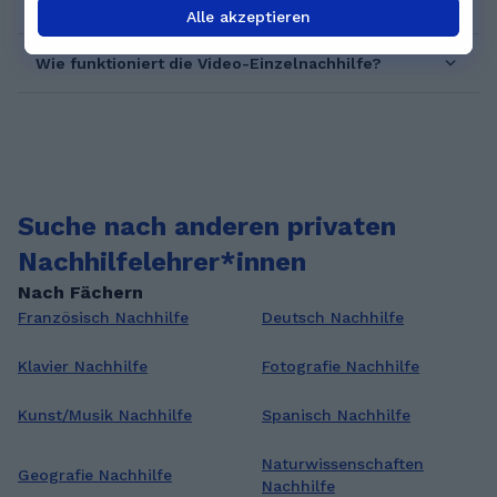
GoStudent?
Alle akzeptieren
Wie funktioniert die Video-Einzelnachhilfe?
Suche nach anderen privaten
Nachhilfelehrer*innen
Nach Fächern
Französisch Nachhilfe
Deutsch Nachhilfe
Klavier Nachhilfe
Fotografie Nachhilfe
Kunst/Musik Nachhilfe
Spanisch Nachhilfe
Naturwissenschaften
Geografie Nachhilfe
Nachhilfe