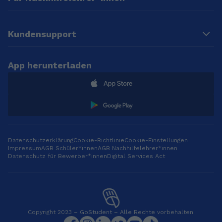
und Klassenarbeiten
verschiedenen
geholfen und glaube,
Kindern gesammelt.
dass ich dir genauso
gut helfen kann.
Kundensupport
App herunterladen
Datenschutzerklärung
Cookie-Richtlinie
Cookie-Einstellungen
Impressum
AGB Schüler*innen
AGB Nachhilfelehrer*innen
Datenschutz für Bewerber*innen
Digital Services Act
Copyright 2023 – GoStudent – Alle Rechte vorbehalten.