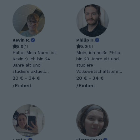
Kevin R.
Philip H.
5.0
(
1
)
5.0
(
6
)
Hallo! Mein Name ist
Moin, ich heiße Philip,
Kevin :) Ich bin 24
bin 23 Jahre alt und
Jahre alt und
studiere
studiere aktuell
Volkswirtschaftslehre
Rechtswissenschafte
20 € - 34 €
und Japanologie in
20 € - 34 €
n im 8. Semester. Ich
Bochum, NRW.
/Einheit
/Einheit
interessiere mich
Neben Mathematik
besonders für
und
geschichtliche &
(Fremd-)Sprachen
politische Themen,
begeistere ich mich
aber auch für
für Musik und den
Sprachen und die
Austausch mit den
Kulturen unserer
verschiedensten
Welt. Und wenn ich
Menschen. Ich freue