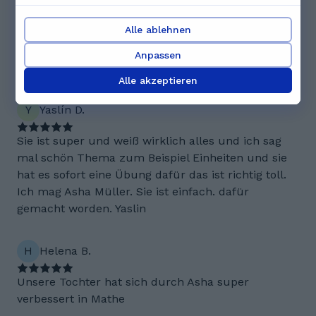
über Asha sagen
Alle ablehnen
5.0
Anpassen
Alle akzeptieren
3 Bewertungen
Y
Yaslín D.
Sie ist super und weiß wirklich alles und ich sag
mal schön Thema zum Beispiel Einheiten und sie
hat es sofort eine Übung dafür das ist richtig toll.
Ich mag Asha Müller. Sie ist einfach. dafür
gemacht worden. Yaslin
H
Helena B.
Unsere Tochter hat sich durch Asha super
verbessert in Mathe