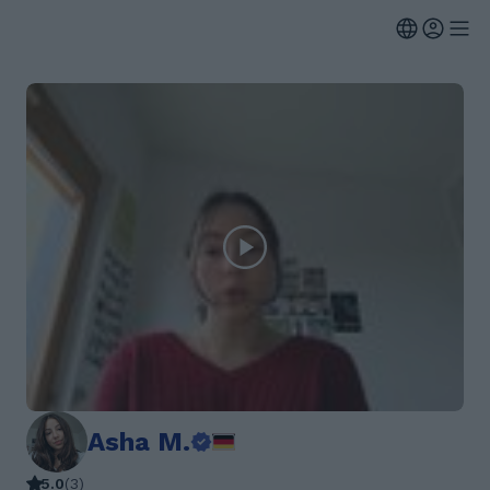
Asha M.
5.0
(
3
)