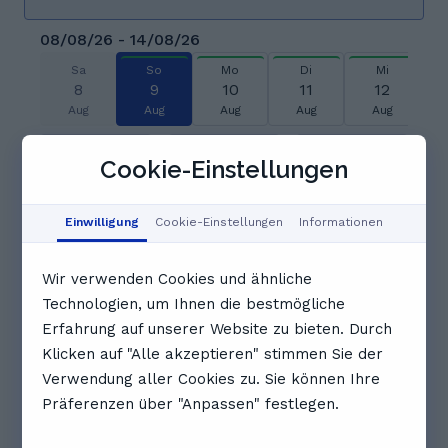
08/08/26 - 14/08/26
Sa
So
Mo
Di
Mi
8
9
10
11
12
Aug
Aug
Aug
Aug
Aug
06:00
06:30
07:00
Cookie-Einstellungen
07:30
08:00
08:30
Einwilligung
Cookie-Einstellungen
Informationen
Wir verwenden Cookies und ähnliche
09:00
09:30
10:00
Technologien, um Ihnen die bestmögliche
Erfahrung auf unserer Website zu bieten. Durch
10:30
11:00
11:30
Klicken auf "Alle akzeptieren" stimmen Sie der
Verwendung aller Cookies zu. Sie können Ihre
Präferenzen über "Anpassen" festlegen.
Vollständigen Zeitplan anzeigen
Bewertungen. Was Schüler*innen