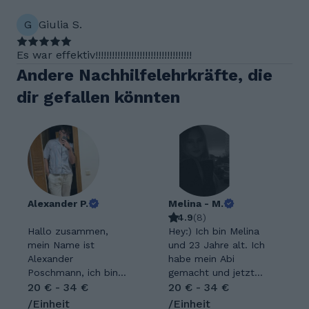
G
Giulia S.
Es war effektiv!!!!!!!!!!!!!!!!!!!!!!!!!!!!!!!!!!!
Andere Nachhilfelehrkräfte, die
dir gefallen könnten
Alexander P.
Melina - M.
4.9
(
8
)
Hallo zusammen,
Hey:) Ich bin Melina
mein Name ist
und 23 Jahre alt. Ich
Alexander
habe mein Abi
Poschmann, ich bin
gemacht und jetzt
19 Jahre alt und
20 € - 34 €
studiere ich
20 € - 34 €
komme aus Aachen.
Sozialmanagement.
/Einheit
/Einheit