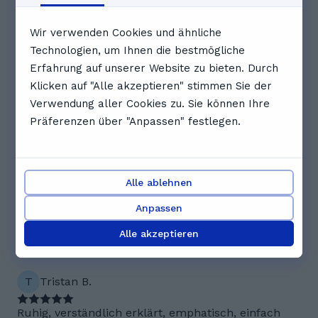
über Berry sagen
5.0
Wir verwenden Cookies und ähnliche
Technologien, um Ihnen die bestmögliche
Erfahrung auf unserer Website zu bieten. Durch
3 Bewertungen
Klicken auf "Alle akzeptieren" stimmen Sie der
K
Kany D.
Verwendung aller Cookies zu. Sie können Ihre
Präferenzen über "Anpassen" festlegen.
sie hat alles sehr schön und ausführlich erklärt
und mühe in die stunde reingesteckt
Alle ablehnen
E
Elli S.
Anpassen
Berry ist sehr auf Elli eingegangen und hat sehr
Alle akzeptieren
lieb motiviert und gelobt!
T
Tristan B.
Ruhig, verständlich erklärt, emphatisch, einfach