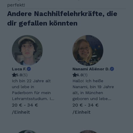
perfekt!
Andere Nachhilfelehrkräfte, die
dir gefallen könnten
Luca F.
Nanami Aliénor D.
5.0
(
5
)
4.0
(
1
)
Ich bin 22 Jahre alt
Hallo! Ich heiße
und lebe in
Nanami, bin 19 Jahre
Paderborn für mein
alt, in München
Lehramtsstudium. Ich
geboren und lebe
habe ein großes
20 € - 34 €
seit 3 Jahren in
20 € - 34 €
Interesse an der
Dänemark. In 2025
/Einheit
/Einheit
englischen Sprache
habe ich mein
und konsumiere
deutsches und
eigentlich fast alle
dänisches Abitur