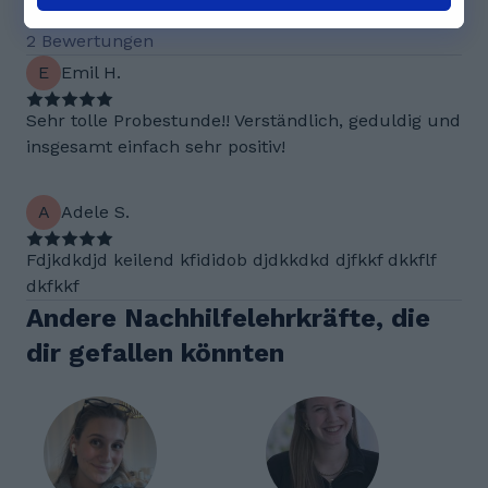
2 Bewertungen
E
Emil H.
Sehr tolle Probestunde!! Verständlich, geduldig und
insgesamt einfach sehr positiv!
A
Adele S.
Fdjkdkdjd keilend kfididob djdkkdkd djfkkf dkkflf
dkfkkf
Andere Nachhilfelehrkräfte, die
dir gefallen könnten