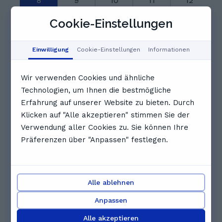
8
9
10
11
12
Aug
Aug
Aug
Aug
Aug
Cookie-Einstellungen
Ausgebucht
Ausgebucht
Ausgebucht
Einwilligung
Cookie-Einstellungen
Informationen
Ausgebucht
Ausgebucht
Ausgebucht
Wir verwenden Cookies und ähnliche
Technologien, um Ihnen die bestmögliche
Ausgebucht
Ausgebucht
Ausgebucht
Erfahrung auf unserer Website zu bieten. Durch
Klicken auf "Alle akzeptieren" stimmen Sie der
Verwendung aller Cookies zu. Sie können Ihre
11:30
Ausgebucht
Ausgebucht
Präferenzen über "Anpassen" festlegen.
Vollständigen Zeitplan anzeigen
Bewertungen. Was Schüler*innen
Alle ablehnen
über Elif sagen
Anpassen
5.0
Alle akzeptieren