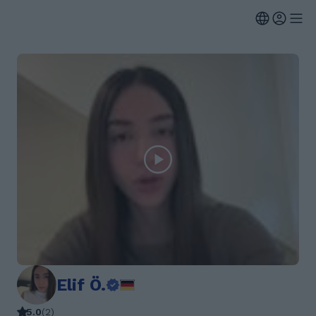
Elif Ö.
5.0
(
2
)