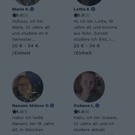
Marie K.
Lotta K.
5.0
(
3
)
5.0
(
2
)
Huhuuu, ich bin
Hi, ich bin Lotta, 19
Marie, 22 Jahre alt
Jahre alt und komme
und studiere im 6.
aus Köln. Zurzeit
Semester
studiere ich BWL im
Grundschullehramt in
20 € - 34 €
zweiten Semester.
20 € - 34 €
Münster. In meiner
Letztes Jahr habe
/Einheit
/Einheit
Freizeit spiele ich
ich mein Abitur mit
super gerne
1,0 und den
Volleyball oder gehe
Leistungskursen
mit meinen Freunden
Deutsch und Englisch
raus. Ich habe schon
abgeschlossen.Vor
zur Schulzeit ein
allem diese beiden
wenig Nachhilfe
Fächer möchte ich
gegeben und auch
gerne unterrichten,
bekommen und weiß,
Nanami Aliénor D.
weil sie mich schon
Océane L.
was man sich als
4.0
(
1
)
immer interessiert
5.0
(
4
)
Nachhilfeschüler:
Hallo! Ich heiße
haben und ich gerne
Hallo, ich bin Océane,
innen wünscht! Ich
Nanami, bin 19 Jahre
anderen dabei helfe,
22 Jahre alt und ich
studiere im 6.
alt, in München
Inhalte besser zu
studiere aktuell