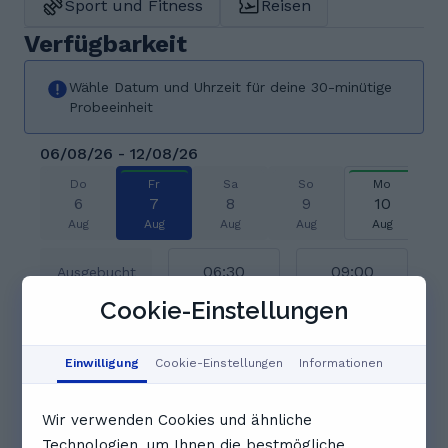
Sport und Fitness
Reisen
Verfügbarkeit
Wähle Datum und Uhrzeit für deine 30-minütige
Probeeinheit
06/08/26 - 12/08/26
Do
Fr
Sa
So
Mo
6
7
8
9
10
Aug
Aug
Aug
Aug
Aug
06:30
09:00
Ausgebucht
Cookie-Einstellungen
09:30
10:00
10:30
Einwilligung
Cookie-Einstellungen
Informationen
11:00
13:00
13:30
Wir verwenden Cookies und ähnliche
Technologien, um Ihnen die bestmögliche