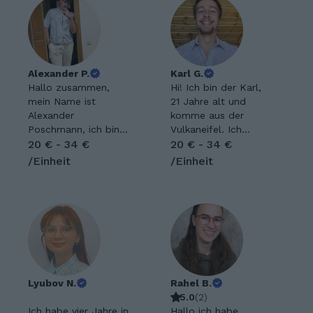
Alexander P.
Karl G.
Hallo zusammen,
Hi! Ich bin der Karl,
mein Name ist
21 Jahre alt und
Alexander
komme aus der
Poschmann, ich bin
Vulkaneifel. Ich
19 Jahre alt und
20 € - 34 €
studiere Mathe und
20 € - 34 €
komme aus Aachen.
Philosophie auf
/Einheit
/Einheit
Ich studiere an der
Lehramt. Meine
RWTH Aachen
Hobbies sind Lesen,
Lehramt für
Kraftsport und
Gymnasien und
Surfen. Mathe war
Gesamtschulen mit
schon immer mein
der
Lieblingsfach, weil es
Fächerkombination
dort klare Antworten
Deutsch und
gibt, während andere
Geschichte.
Lyubov N.
Themenbereiche oft
Rahel B.
Abgesehen von
schwammig und
5.0
(
2
)
meinen
Ich habe vier Jahre in
interpretativ sind. Als
Hallo ich habe