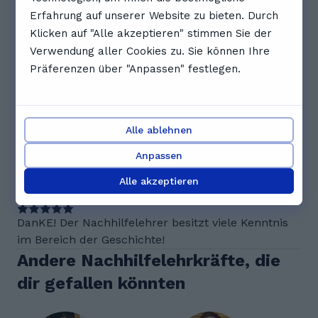
14:00
14:30
15:00
Erfahrung auf unserer Website zu bieten. Durch
Klicken auf "Alle akzeptieren" stimmen Sie der
Vollständigen Zeitplan anzeigen
Verwendung aller Cookies zu. Sie können Ihre
Präferenzen über "Anpassen" festlegen.
Bewertungen. Was Schüler*innen
über Ercan sagen
5.0
Alle ablehnen
Anpassen
1 Bewertungen
Alle akzeptieren
J
Jana A.
DanKE! Der Nachhilfelehrer besitzt viele Kenntnis
im Bereich der Geschichte!
Andere Nachhilfelehrkräfte, die
dir gefallen könnten