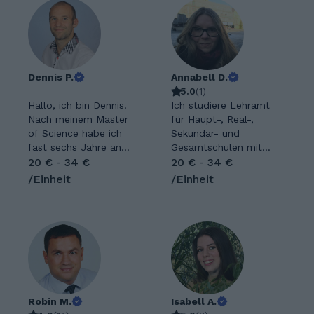
Dennis P.
Annabell D.
5.0
(
1
)
Hallo, ich bin Dennis!
Ich studiere Lehramt
Nach meinem Master
für Haupt-, Real-,
of Science habe ich
Sekundar- und
fast sechs Jahre an
Gesamtschulen mit
der Universität
20 € - 34 €
den Fächern Deutsch,
20 € - 34 €
Magdeburg in
katholische Religion
/Einheit
/Einheit
Forschung und Lehre
und Geschichte und
gearbeitet
habe große Freude
(Strömungsmechanik,
daran, Lernprozesse
Messtechnik und
verständlich und
Fluidenergiemaschine
strukturiert zu
n). Seit einiger Zeit
begleiten. Durch mein
unterstütze ich
Studium und meine
außerdem
praktische
ehrenamtlich
Robin M.
Unterrichtserfahrung
Isabell A.