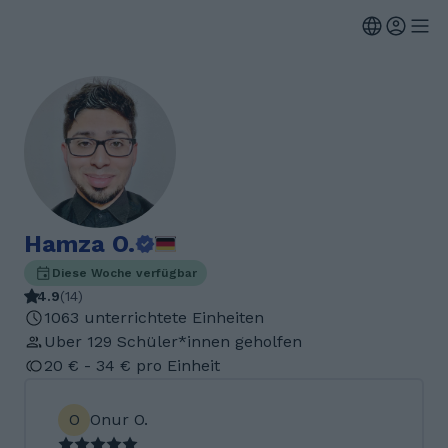
Hamza O.
Diese Woche verfügbar
4.9
(
14
)
1063 unterrichtete Einheiten
Uber 129 Schüler*innen geholfen
20 € - 34 € pro Einheit
O
Onur O.