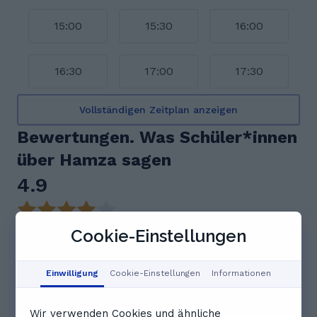
15:00
15:30
16:00
16:30
17:00
17:30
Vollständigen Zeitplan anzeigen
Bewertungen. Was Schüler*innen
über Hamza sagen
4.9
14 Bewertungen
Cookie-Einstellungen
Feedback-Zusammenfassung
Einwilligung
Cookie-Einstellungen
Informationen
Hamza ist ein sehr engagierter und geduldsamer
Tutor, der den Unterricht auf spannende Art
gestaltet und komplexe Themen verständlich
Wir verwenden Cookies und ähnliche