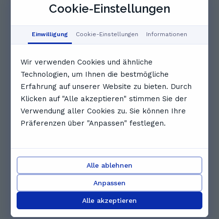
Cookie-Einstellungen
09:00
09:30
10:00
Einwilligung
Cookie-Einstellungen
Informationen
10:30
11:00
11:30
Wir verwenden Cookies und ähnliche
Technologien, um Ihnen die bestmögliche
Vollständigen Zeitplan anzeigen
Erfahrung auf unserer Website zu bieten. Durch
Klicken auf "Alle akzeptieren" stimmen Sie der
Andere Nachhilfelehrkräfte, die
Verwendung aller Cookies zu. Sie können Ihre
dir gefallen könnten
Präferenzen über "Anpassen" festlegen.
Alle ablehnen
Anpassen
Paulina W.
Jakob F.
Alle akzeptieren
5.0
(
2
)
Hallo :) Mein Name
Hi ich bin Jakob und