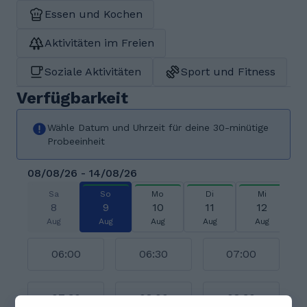
Essen und Kochen
Aktivitäten im Freien
Soziale Aktivitäten
Sport und Fitness
Verfügbarkeit
Wähle Datum und Uhrzeit für deine 30-minütige
Probeeinheit
08/08/26 - 14/08/26
Sa
So
Mo
Di
Mi
8
9
10
11
12
Aug
Aug
Aug
Aug
Aug
06:00
06:30
07:00
07:30
08:00
08:30