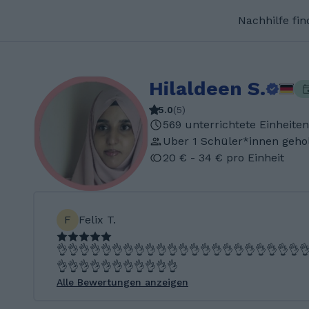
Nachhilfe fi
Hilaldeen S.
5.0
(
5
)
569 unterrichtete Einheiten
Uber 1 Schüler*innen geho
20 € - 34 € pro Einheit
F
Felix T.
👌👌👌👌👌👌👌👌👌👌👌👌👌👌👌👌👌👌👌👌👌👌
👌👌👌👌👌👌👌👌👌👌👌
Alle Bewertungen anzeigen