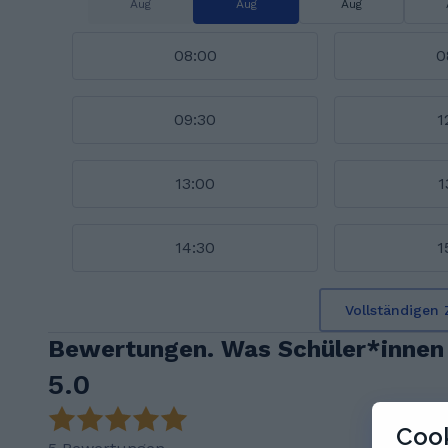
Aug
Aug
Aug
08:00
0
09:30
1
13:00
1
14:30
1
Vollständigen 
Bewertungen. Was Schüler*innen 
5.0
Cook