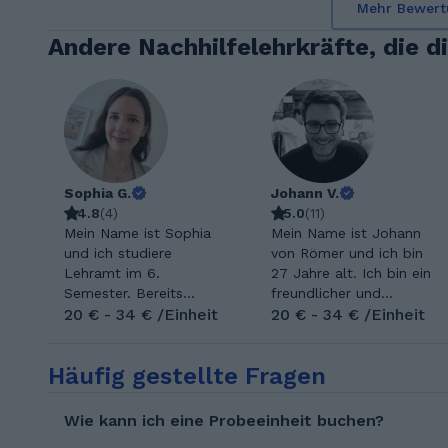
Mehr Bewert
Andere Nachhilfelehrkräfte, die d
Sophia G.
Johann V.
4.8
(
4
)
5.0
(
11
)
Mein Name ist Sophia
Mein Name ist Johann
und ich studiere
von Römer und ich bin
Lehramt im 6.
27 Jahre alt. Ich bin ein
Semester. Bereits
freundlicher und
während meiner
20 € - 34 € /Einheit
humorvoller
20 € - 34 € /Einheit
Schulzeit habe ich
Nachhilfelehrer, der
begonnen
jetzt bereits sieben
Häufig gestellte Fragen
Nachhilfestunden zu
Jahre an
geben und dies bis zum
Nachhilfeerfahrung mit
jetzigen Zeitpunkt
sich bringen kann.
Wie kann ich eine Probeeinheit buchen?
beibehalten. Daher habe
Neben meiner Tätigkeit