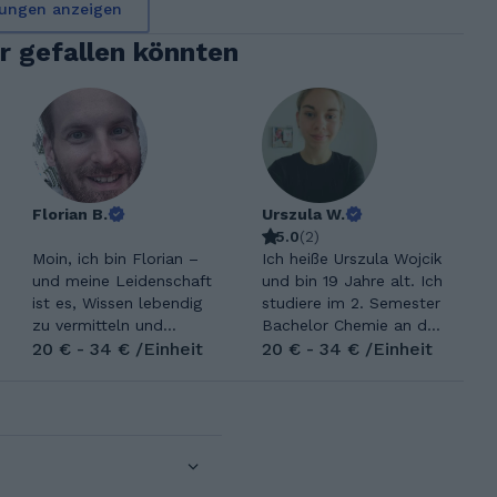
ungen anzeigen
ir gefallen könnten
Florian B.
Urszula W.
5.0
(
2
)
Moin, ich bin Florian –
Ich heiße Urszula Wojcik
und meine Leidenschaft
und bin 19 Jahre alt. Ich
ist es, Wissen lebendig
studiere im 2. Semester
zu vermitteln und
Bachelor Chemie an der
Menschen dabei zu
20 € - 34 € /Einheit
Bergischen Universität
20 € - 34 € /Einheit
helfen, Dinge wirklich zu
Wuppertal und habe
verstehen. Hast du
letztes Jahr Abitur
Schwierigkeiten,
geschrieben. Ich habe
historische
sehr viel Freude an
Zusammenhänge im
Chemie und würde mich
Geschichtsunterricht zu
als ruhige und geduldige