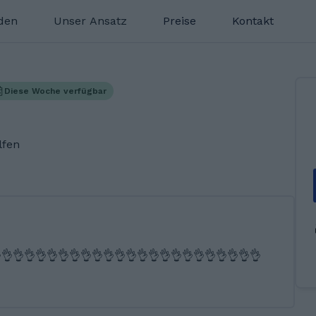
nden
Unser Ansatz
Preise
Kontakt
Diese Woche verfügbar
lfen
👌👌👌👌👌👌👌👌👌👌👌👌👌👌👌👌👌👌👌👌👌👌👌