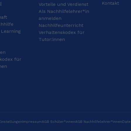
g
Kontakt
Vorteile und Verdienst
große Brauerei und auf
Stadtführungen geführt
Als Nachhilfelehrer*in
haft
und Schulungen zu
anmelden
verschiedenen Themen
hhilfe
Nachhilfeunterricht
gegeben. Dabei habe ich
 Learning
Verhaltenskodex für
gelernt, komplexe
Tutor:innen
Inhalte verständlich und
spannend zu erklären.
gen
Meine Stärken: -
Fließend Englisch (durch
kodex für
tägliche Arbeit mit
nen
internationalen Gästen)
- Geschichte mit
Leidenschaft
unterrichten – ich bringe
historische Ereignisse
zum Leben und zeige
ihre Relevanz für heute
- Freude daran,
unterschiedliche
instellungen
Menschen dabei zu
Impressum
AGB Schüler*innen
AGB Nachhilfelehrer*innen
Date
helfen Wissen zu