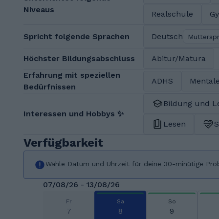
Niveaus
Realschule
G
Spricht folgende Sprachen
Deutsch
Muttersp
Höchster Bildungsabschluss
Abitur/Matura
Erfahrung mit speziellen
ADHS
Mentale
Bedürfnissen
Bildung und L
Interessen und Hobbys ✨
Lesen
S
Verfügbarkeit
Wähle Datum und Uhrzeit für deine 30-minütige Pro
07/08/26 - 13/08/26
Fr
Sa
So
7
8
9