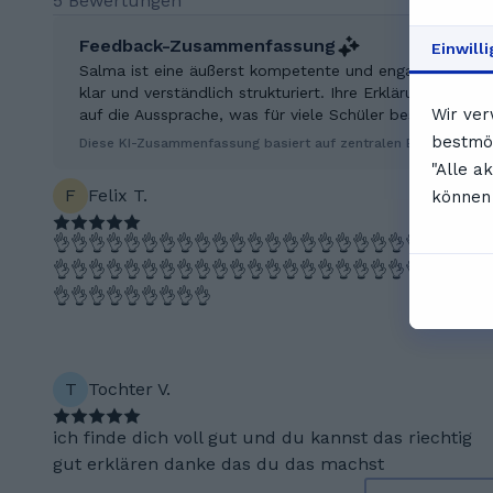
5 Bewertungen
Feedback-Zusammenfassung
Einwill
Salma ist eine äußerst kompetente und engagierte Lehrer
klar und verständlich strukturiert. Ihre Erklärungen sin
Wir ver
auf die Aussprache, was für viele Schüler besonders wich
bestmög
Diese KI-Zusammenfassung basiert auf zentralen Erkenntniss
"Alle a
F
Felix T.
können 
👌👌👌👌👌👌👌👌👌👌👌👌👌👌👌👌👌👌👌👌👌👌👌👌
👌👌👌👌👌👌👌👌👌👌👌👌👌👌👌👌👌👌👌👌👌👌👌👌
👌👌👌👌👌👌👌👌👌
T
Tochter V.
ich finde dich voll gut und du kannst das riechtig
gut erklären danke das du das machst