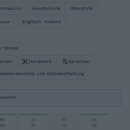
ymnasium
Hauptschule
Oberstufe
Englisch
rache
Fließend
r Stress
ernen
Handwerk
Sprachen
elbsterkenntnis und Selbstentfaltung
beeinheit
Mo
Di
Mi
Do
10
11
12
13