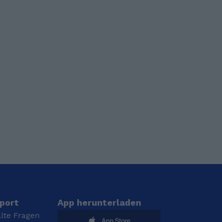
port
App herunterladen
llte Fragen