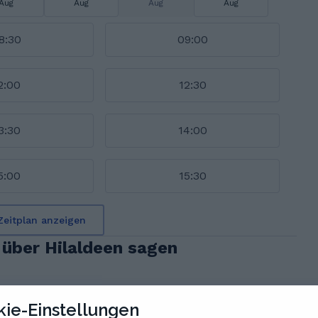
Aug
Aug
Aug
Aug
8:30
09:00
2:00
12:30
3:30
14:00
5:00
15:30
Zeitplan anzeigen
über Hilaldeen sagen
ie-Einstellungen