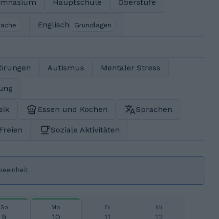
ymnasium
Hauptschule
Oberstufe
Englisch
rache
Grundlagen
törungen
Autismus
Mentaler Stress
rung
sik
Essen und Kochen
Sprachen
 Freien
Soziale Aktivitäten
beeinheit
So
Mo
Di
Mi
9
10
11
12