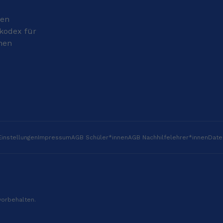
gen
kodex für
nen
instellungen
Impressum
AGB Schüler*innen
AGB Nachhilfelehrer*innen
Date
vorbehalten.