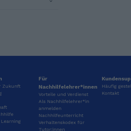
Abitur gemacht. Meine
mit der Spezialisierung
Abiturfächer waren
Biologie und Geologie in
Deutsch, Pädagogik,
meinem Heimatland
Mathe und Englisch.
Marokko
Direkt nach meinem
abgeschlossen.Zurzeit
Abschluss konnte ich
studiere ich Ernährung
mich allerdings noch
und
nicht für einen Beruf
Lebensmittelwissenscha
bzw. eine Ausbildung
ften Studium im 5.
entscheiden. Daher
Semester an der
habe ich erst nach einer
Rheinische Friedrich-
einjährigen
Wilhelms-Universität
Orientierungspause mein
Bonn.
aktuelles Studium
n
Für
Kundensup
angefangen.
r Zukunft
Häufig geste
Nachhilfelehrer*innen
g
Kontakt
Vorteile und Verdienst
Als Nachhilfelehrer*in
haft
anmelden
hhilfe
Nachhilfeunterricht
 Learning
Verhaltenskodex für
Tutor:innen