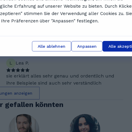
en aus dem Feedback unserer NutzerInnen
liche Erfahrung auf unserer Website zu bieten. Durch Klicke
kzeptieren" stimmen Sie der Verwendung aller Cookies zu. Sie
L
Lenja S.
Ihre Präferenzen über "Anpassen" festlegen.
Sie kann gut erklären und hört aufmerksam zu
und macht schrittweise alle Aufgaben, so dass
man ordentlich lernen kann.
Alle ablehnen
Anpassen
Alle akzept
L
Lea P.
sie erklärt alles sehr genau und ordentlich und
ihre Beispiele sind auch sehr verständlich
ungen anzeigen
ir gefallen könnten