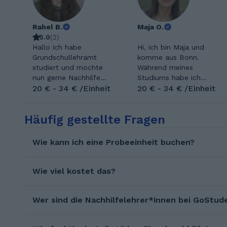
Rahel B.
Maja O.
5.0
(
2
)
Hallo ich habe
Hi, ich bin Maja und
Grundschullehramt
komme aus Bonn.
studiert und möchte
Während meines
nun gerne Nachhilfe
Studiums habe ich
geben. Mein
20 € - 34 € /Einheit
bereits Erfahrungen als
20 € - 34 € /Einheit
Lieblingsfach ist Mathe
Nachhilfelehrerin
und da bin ich auch in
sammeln können. Nach
Häufig gestellte Fragen
höheren Klassen fit.
meinem Bachelor war
Mathe ist nicht schwer
ich für einen Freiwilligen
manchmal braucht es
Dienst im Bereich
Wie kann ich eine Probeeinheit buchen?
nur etwas mehr Übung
erneuerbare Energien in
und nochmal eine
Kenia. Ich freue mich
andere Erklärung. Ich
Schüler*innen beim
Wie viel kostet das?
habe die JLU Gießen
lernen zu unterstützen
besucht und dort mein
und nicht nur Wissen
erstes Staatsexamen
Wer sind die Nachhilfelehrer*innen bei GoStud
sondern auch
gemacht. Dann habe ich
Begeisterung zu
mein Referendariat
vermitteln. 2011 bis 2020