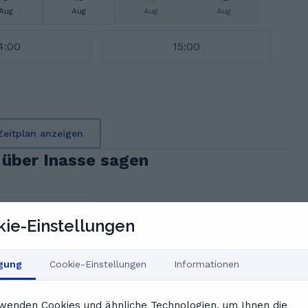
Aug
Aug
Aug
Aug
4:00
15:00
Zeitplan anzeigen
über Inasse sagen
ie-Einstellungen
igung
Cookie-Einstellungen
Informationen
, Geduld und Verständlichkeit überzeugt. Ihre Erklärungen
schätzend. Viele Studierende berichten von deutlichen
mit Inasse. Ihr Talent,
wenden Cookies und ähnliche Technologien, um Ihnen die