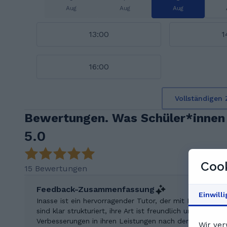
Aug
Aug
Aug
13:00
1
16:00
Vollständigen 
Bewertungen. Was Schüler*innen 
5.0
Cook
15 Bewertungen
Feedback-Zusammenfassung
Einwill
Inasse ist ein hervorragender Tutor, der mit Kompetenz
sind klar strukturiert, ihre Art ist freundlich und wert
Verbesserungen in ihren Leistungen nach dem Unterricht 
Wir ver