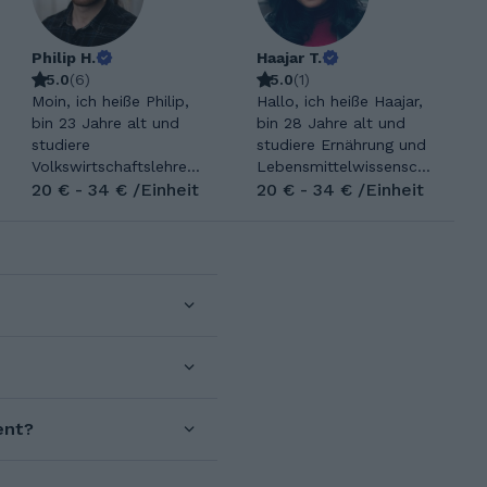
Philip H.
Haajar T.
5.0
(
6
)
5.0
(
1
)
Moin, ich heiße Philip,
Hallo, ich heiße Haajar,
bin 23 Jahre alt und
bin 28 Jahre alt und
studiere
studiere Ernährung und
Volkswirtschaftslehre
Lebensmittelwissenscha
und Japanologie in
20 € - 34 € /Einheit
ften
20 € - 34 € /Einheit
Bochum, NRW. Neben
(Lebensmitteltechnologi
Mathematik und
e) an der Universität
(Fremd-)Sprachen
Bonn. Ich liebe
begeistere ich mich für
Sprachen und biete seit
Musik und den
mehreren Jahren
Austausch mit den
Nachhilfe in Französisch
verschiedensten
für Schüler an. Ich freue
Menschen. Ich freue
mich schon auf die
mich darauf, mit Euch
Zusammenarbeit. Ich
zu lernen! Im Sommer
habe mein Abitur im
ent?
2018 habe ich in
Jahr 2013 im
Nordrhein-Westfalen
Schwerpunkt
unter G8 mein reguläres
Naturwissenschaften