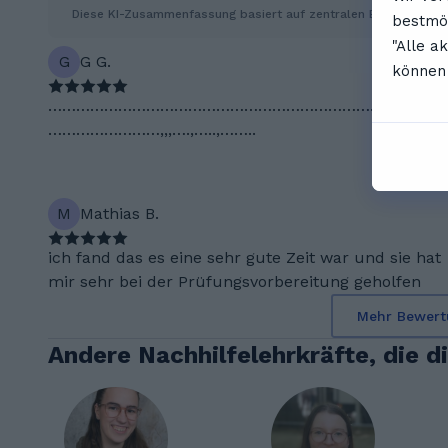
Diese KI-Zusammenfassung basiert auf zentralen Erkenntniss
bestmög
"Alle a
G
G G.
können 
…………………………………………………………………………
……………………,,,….,…..,……..
M
Mathias B.
ich fand das es eine sehr gute Zeit war und sie hat
mir sehr bei der Prüfungsvorbereitung geholfen
Mehr Bewert
Andere Nachhilfelehrkräfte, die d