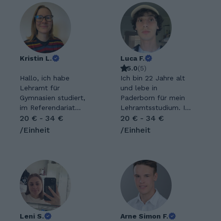
Kristin L.
Luca F.
5.0
(
5
)
Hallo, ich habe
Ich bin 22 Jahre alt
Lehramt für
und lebe in
Gymnasien studiert,
Paderborn für mein
im Referendariat
Lehramtsstudium. Ich
jedoch gemerkt, dass
20 € - 34 €
habe ein großes
20 € - 34 €
mir das Unterrichten
Interesse an der
/Einheit
/Einheit
großer Gruppen keine
englischen Sprache
Freude bereitet.
und konsumiere
Deshalb beginne ich
eigentlich fast alle
jetzt eine Ausbildung
Medien auf Englisch.
zur Ergotherapeutin
Ich lese gerne, aber
und möchte mir
unternehme auch viel
durch die Nachhilfe
draußen und betätige
etwas dazu
mich sportlich.
verdienen. Ich habe
Leni S.
Derzeit studiere ich
Arne Simon F.