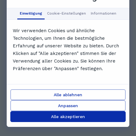
Johann's individuelle Förderung des kritischen
Denkens und selbstständigen Arbeitens f
Einwilligung
Cookie-Einstellungen
Informationen
Diese KI-Zusammenfassung basiert auf zentralen
Erkenntnissen aus dem Feedback unserer NutzerInnen
Wir verwenden Cookies und ähnliche
J
Jana A.
Technologien, um Ihnen die bestmögliche
Erfahrung auf unserer Website zu bieten. Durch
Ich möchte mich herzlich für die heutigen zwei
Klicken auf "Alle akzeptieren" stimmen Sie der
Unterrichtseinheiten bedanken. Besonders
Verwendung aller Cookies zu. Sie können Ihre
geschätzt habe ich, dass der Unterricht dazu
Präferenzen über "Anpassen" festlegen.
angeregt hat, Themen aus anderen Blickwinkeln
zu betrachten und dadurch ein tieferes
Verständnis zu entwickeln. Durch die engagierte
und verständliche Vermittlung der Inhalte konnte
Alle ablehnen
ich mein Wissen erweitern und neue Perspektiven
Anpassen
auf die behandelten Themen gewinnen. Außerdem
finde ich es sehr wertvoll, dass eigenständiges und
Alle akzeptieren
kritisches Denken gefördert wird.