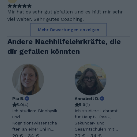
Mir hat es sehr gut gefallen und es hilft mir sehr
viel weiter. Sehr gutes Coaching.
Mehr Bewertungen anzeigen
Andere Nachhilfelehrkräfte, die
dir gefallen könnten
Pia B.
Annabell D.
5.0
(
4
)
5.0
(
1
)
Ich studiere Biophysik
Ich studiere Lehramt
und
für Haupt-, Real-,
Kognitionswissenscha
Sekundar- und
ften an einer Uni in
Gesamtschulen mit
den USA und bin
20 € - 34 €
den Fächern Deutsch,
20 € - 34 €