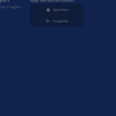
port
App herunterladen
llte Fragen