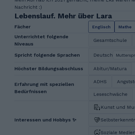
Nachricht :)
Lebenslauf. Mehr über Lara
Fächer
Englisch
Mathe
Unterrichtet folgende
Gesamtschule
Niveaus
Spricht folgende Sprachen
Deutsch
Muttersp
Höchster Bildungsabschluss
Abitur/Matura
ADHS
Angsts
Erfahrung mit speziellen
Bedürfnissen
Leseschwäche
Kunst und Mu
Interessen und Hobbys ✨
Selbsterkenntn
Soziale Medien