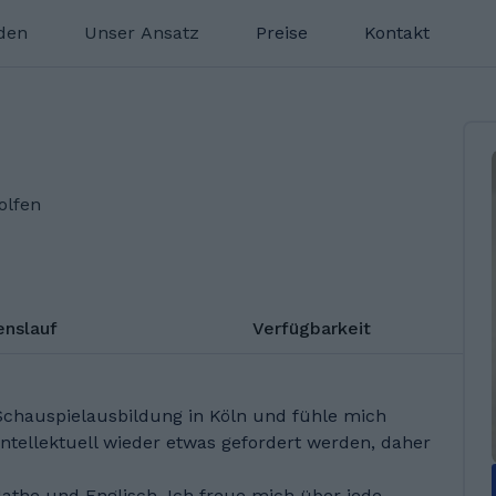
nden
Unser Ansatz
Preise
Kontakt
olfen
enslauf
Verfügbarkeit
 Schauspielausbildung in Köln und fühle mich
h intellektuell wieder etwas gefordert werden, daher
athe und Englisch. Ich freue mich über jede