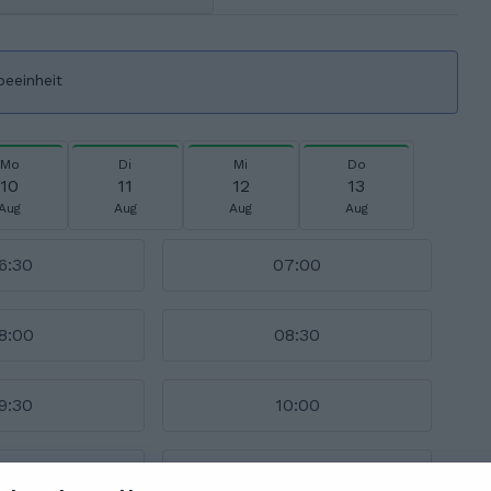
beeinheit
Mo
Di
Mi
Do
10
11
12
13
Aug
Aug
Aug
Aug
6:30
07:00
8:00
08:30
9:30
10:00
1:00
11:30