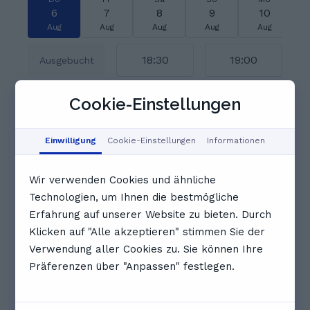
6
7
8
9
10
Aug
Aug
Aug
Aug
Aug
18:30
19:00
Ausgebucht
Cookie-Einstellungen
19:30
20:00
20:30
Einwilligung
Cookie-Einstellungen
Informationen
Vollständigen Zeitplan anzeigen
Bewertungen. Was Schüler*innen
Wir verwenden Cookies und ähnliche
über Lennert sagen
Technologien, um Ihnen die bestmögliche
5.0
Erfahrung auf unserer Website zu bieten. Durch
Klicken auf "Alle akzeptieren" stimmen Sie der
Verwendung aller Cookies zu. Sie können Ihre
1 Bewertungen
Präferenzen über "Anpassen" festlegen.
M
Moritz V.