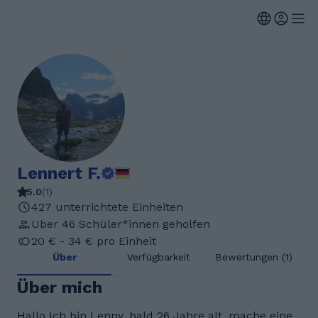
Lennert F.
5.0
(
1
)
427 unterrichtete Einheiten
Uber 46 Schüler*innen geholfen
20 € - 34 € pro Einheit
Über
Verfügbarkeit
Bewertungen (1)
Über mich
Hallo Ich bin Lenny, bald 26 Jahre alt, mache eine