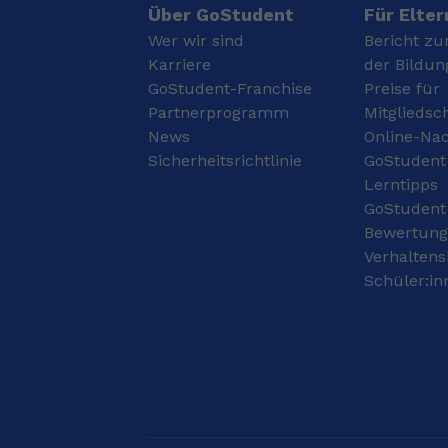
und effektiv lernen. Im
einer der Gründe,
Über GoStudent
Für Elter
Jahr 2022 habe ich mein
warum ich bei
Wer wir sind
Bericht zu
Abitur mit einem
GoStudent Spanisch
Karriere
der Bildun
Notendurchschnitt von
unterrichte. Ich freue
GoStudent-Franchise
Preise für
2,2 abgeschlossen.
mich schon auf die
Anschließend begann ich
Partnerprogramm
erste Stunde mit dir -
Mitgliedsc
2024 mein
ob Spanisch, Englisch
News
Online-Nac
Maschinenbaustudium,
oder Mathe 😊!!
Sicherheitsrichtlinie
GoStudent
in dem ich bisher solide
Lerntipps
Leistungen erzielen
GoStudent
konnte. Bereits im
Abitur erhielt ich im
Bewertun
Fach Mathematik die
Verhaltens
Note 2. Auch während
Schüler:in
meines Studiums habe
ich die Mathematikkurse
1, 2 und 3 jeweils mit
der Note 2 bestanden.
Diese Leistungen zeigen
insbesondere meine
Fähigkeiten im Bereich
der höheren