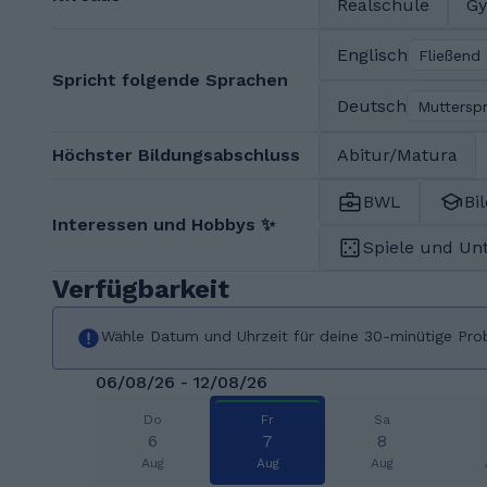
Realschule
G
Englisch
Fließend
Spricht folgende Sprachen
Deutsch
Muttersp
Höchster Bildungsabschluss
Abitur/Matura
BWL
Bi
Interessen und Hobbys ✨
Spiele und Un
Verfügbarkeit
Wähle Datum und Uhrzeit für deine 30-minütige Pro
06/08/26 - 12/08/26
Do
Fr
Sa
6
7
8
Aug
Aug
Aug