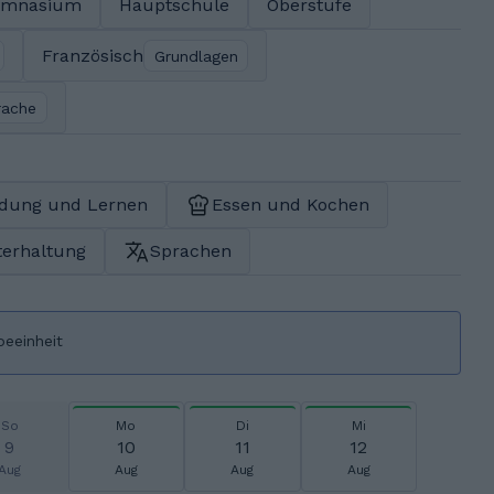
ymnasium
Hauptschule
Oberstufe
Französisch
Grundlagen
rache
ldung und Lernen
Essen und Kochen
terhaltung
Sprachen
beeinheit
So
Mo
Di
Mi
9
10
11
12
Aug
Aug
Aug
Aug