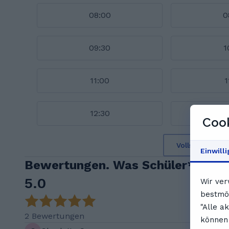
08:00
0
09:30
1
11:00
1
12:30
1
Cook
Vollständigen 
Einwill
Bewertungen. Was Schüler*innen 
5.0
Wir ver
bestmög
"Alle a
2 Bewertungen
können 