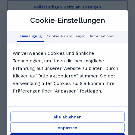
Vollständigen Zeitplan anzeigen
Bewertungen. Was Schüler*innen
Cookie-Einstellungen
über Marie sagen
Einwilligung
Cookie-Einstellungen
Informationen
5.0
Wir verwenden Cookies und ähnliche
2 Bewertungen
Technologien, um Ihnen die bestmögliche
V
Viktoria C.
Erfahrung auf unserer Website zu bieten. Durch
Klicken auf "Alle akzeptieren" stimmen Sie der
Verwendung aller Cookies zu. Sie können Ihre
Präferenzen über "Anpassen" festlegen.
V
Vanessa K.
Andere Nachhilfelehrkräfte, die
dir gefallen könnten
Alle ablehnen
Anpassen