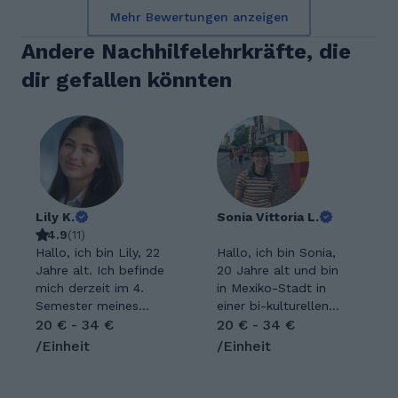
Mehr Bewertungen anzeigen
Andere Nachhilfelehrkräfte, die
dir gefallen könnten
Lily K.
Sonia Vittoria L.
4.9
(
11
)
Hallo, ich bin Lily, 22
Hallo, ich bin Sonia,
Jahre alt. Ich befinde
20 Jahre alt und bin
mich derzeit im 4.
in Mexiko-Stadt in
Semester meines
einer bi-kulturellen
Medizinstudiums an
20 € - 34 €
Familie (Mexikanisch-
20 € - 34 €
der Semmelweis
Deutsch)
/Einheit
/Einheit
Universität in
aufgewachsen. Ich
Budapest. Ich
hatte die
studiere zusätzlich
Gelegenheit, eine