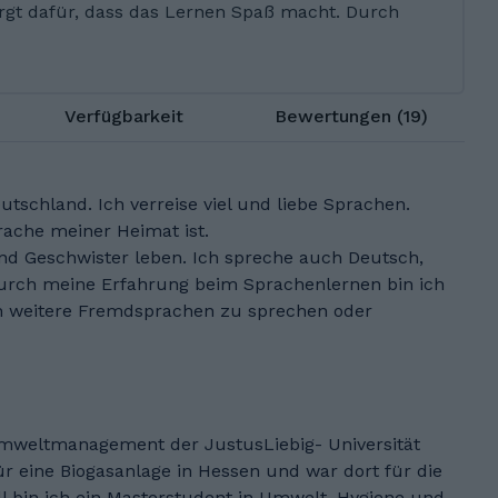
orgt dafür, dass das Lernen Spaß macht. Durch
Verfügbarkeit
Bewertungen (19)
tschland. Ich verreise viel und liebe Sprachen.
rache meiner Heimat ist.
und Geschwister leben. Ich spreche auch Deutsch,
Durch meine Erfahrung beim Sprachenlernen bin ich
nn weitere Fremdsprachen zu sprechen oder
 Umweltmanagement der JustusLiebig- Universität
r eine Biogasanlage in Hessen und war dort für die
ll bin ich ein Masterstudent in Umwelt, Hygiene und