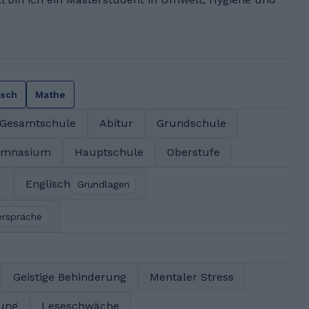
isch
Mathe
Gesamtschule
Abitur
Grundschule
ymnasium
Hauptschule
Oberstufe
Englisch
Grundlagen
ersprache
Geistige Behinderung
Mentaler Stress
rung
Leseschwäche