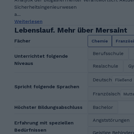
Sicherheitsingenieurwesen
a...
Weiterlesen
Lebenslauf. Mehr über Mersaint
Fächer
Chemie
Französ
Berufsschule
Unterrichtet folgende
Niveaus
Realschule
G
Deutsch
Fließend
Spricht folgende Sprachen
Französisch
Mutt
Höchster Bildungsabschluss
Bachelor
Angststörungen
Erfahrung mit speziellen
Bedürfnissen
Geistige Behinde