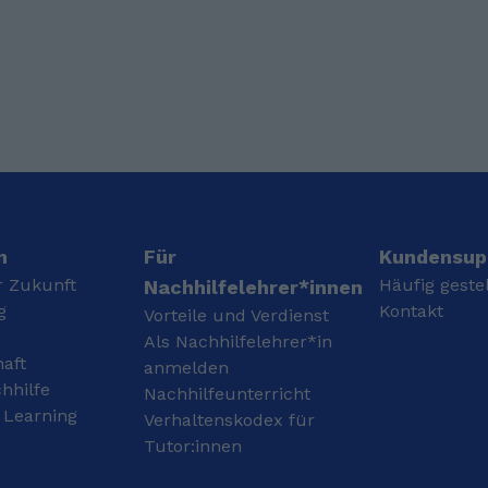
und ein fundiertes
seit Sommer 2023
Verständnis für Analysis,
Inspektor für Natur- und
lineare Algebra,
Artenschutzrecht im
Funktionen,
Rahmen von
Kurvendiskussion und
Erneuerbaren Energie-
angewandte
Projekten bei der
Mathematik aufgebaut.
Regierung von
Meine Schwerpunkte
Oberbayern
liegen in der
Schulmathematik sowie
in mathematischen
Grundlagen für
n
Für
Kundensup
Studierende. Ich passe
r Zukunft
Häufig geste
Nachhilfelehrer*innen
meinen Unterricht
g
Kontakt
Vorteile und Verdienst
individuell an das Niveau
und die Ziele der
Als Nachhilfelehrer*in
haft
Lernenden an – egal ob
anmelden
Prüfungsvorbereitung,
hhilfe
Nachhilfeunterricht
Aufarbeitung von
 Learning
Verhaltenskodex für
Wissenslücken oder
Tutor:innen
gezieltes Training für
bessere Noten.