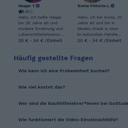
Haajar T.
Sonia Vittoria L.
5.0
(
1
)
Hallo, ich heiße Haajar,
Hallo, ich bin Sonia, 20
bin 28 Jahre alt und
Jahre alt und bin in
studiere Ernährung und
Mexiko-Stadt in einer
Lebensmittelwissenscha
bi-kulturellen Familie
ften
20 € - 34 € /Einheit
(Mexikanisch-Deutsch)
20 € - 34 € /Einheit
(Lebensmitteltechnologi
aufgewachsen. Ich hatte
e) an der Universität
die Gelegenheit, eine
Häufig gestellte Fragen
Bonn. Ich liebe
zweisprachige (Englisch
Sprachen und biete seit
und Spanisch)
mehreren Jahren
projektorientierte Schule
Wie kann ich eine Probeeinheit buchen?
Nachhilfe in Französisch
zu besuchen, wo jede
für Schüler an. Ich freue
Meinung berücksichtigt
mich schon auf die
wurde. Ich bin eine
Wie viel kostet das?
Zusammenarbeit. Ich
spielerische und aktive
habe mein Abitur im
Person, die anderen
Jahr 2013 im
Wer sind die Nachhilfelehrer*innen bei GoStud
gerne hilft. Ich bin
Schwerpunkt
immer bereit, etwas
Naturwissenschaften
Neues zu lernen, und ich
Wie funktioniert die Video-Einzelnachhilfe?
mit der Spezialisierung
bemühe mich, jeden Tag
Biologie und Geologie in
ein besserer Mensch zu