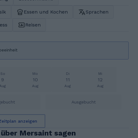
sik
Essen und Kochen
Sprachen
ness
Reisen
beeinheit
So
Mo
Di
Mi
9
10
11
12
Aug
Aug
Aug
Aug
gebucht
Ausgebucht
Zeitplan anzeigen
 über Mersaint sagen