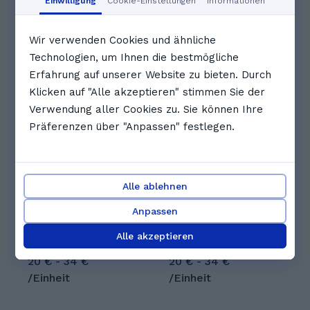
Einwilligung
Cookie-Einstellungen
Informationen
Vollständigen Zeitplan anzeigen
Wir verwenden Cookies und ähnliche
Technologien, um Ihnen die bestmögliche
Andere Nachhilfelehrkräfte, die
Erfahrung auf unserer Website zu bieten. Durch
dir gefallen könnten
Klicken auf "Alle akzeptieren" stimmen Sie der
Verwendung aller Cookies zu. Sie können Ihre
Präferenzen über "Anpassen" festlegen.
Alle ablehnen
Kristin L.
Maja O.
Hallo, ich habe
Hi, ich bin Maja und
Anpassen
Lehramt für
komme aus Bonn.
Gymnasien studiert,
Während meines
Alle akzeptieren
im Referendariat
Studiums habe ich
jedoch gemerkt, dass
20 € - 34 €
bereits Erfahrungen
20 € - 34 €
mir das Unterrichten
als Nachhilfelehrerin
/Einheit
/Einheit
großer Gruppen keine
sammeln können.
Freude bereitet.
Nach meinem