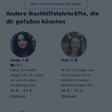
Mehr Bewertungen anzeigen
Andere Nachhilfelehrkräfte, die
dir gefallen könnten
Haajar T.
Maja O.
5.0
(
1
)
Hallo, ich heiße
Hi, ich bin Maja und
Haajar, bin 28 Jahre
komme aus Bonn.
alt und studiere
Während meines
Ernährung und
Studiums habe ich
Lebensmittelwissens
20 € - 34 €
bereits Erfahrungen
20 € - 34 €
chaften
als Nachhilfelehrerin
/Einheit
/Einheit
(Lebensmitteltechnol
sammeln können.
ogie) an der
Nach meinem
Universität Bonn. Ich
Bachelor war ich für