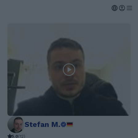
Stefan M.
5.0
(
12
)