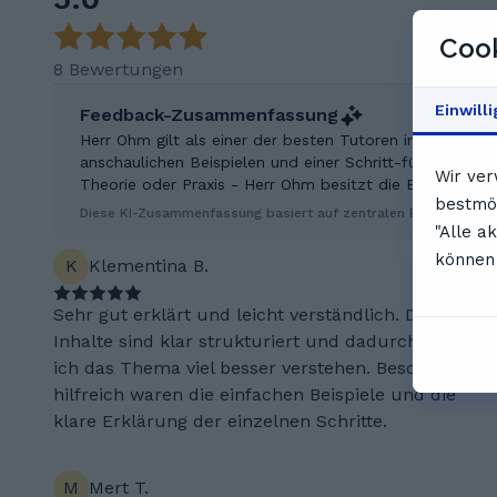
Cook
8 Bewertungen
Einwill
Feedback-Zusammenfassung
Herr Ohm gilt als einer der besten Tutoren in der Region
anschaulichen Beispielen und einer Schritt-für-Schritt-
Wir ver
Theorie oder Praxis - Herr Ohm besitzt die Expertise, 
bestmög
Diese KI-Zusammenfassung basiert auf zentralen Erkenntniss
"Alle a
können 
K
Klementina B.
Sehr gut erklärt und leicht verständlich. Die
Inhalte sind klar strukturiert und dadurch konnte
ich das Thema viel besser verstehen. Besonders
hilfreich waren die einfachen Beispiele und die
klare Erklärung der einzelnen Schritte.
M
Mert T.