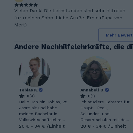
Vielen Dank! Die Lernstunden sind sehr hilfreich
für meinen Sohn. Liebe Grüße. Emin (Papa von
Mert)
Mehr Bewert
Andere Nachhilfelehrkräfte, die d
Tobias K.
Annabell D.
5.0
(
4
)
5.0
(
1
)
Hallo! Ich bin Tobias, 25
Ich studiere Lehramt für
Jahre alt und habe
Haupt-, Real-,
meinen Bachelor in
Sekundar- und
Volkswirtschaftslehre
Gesamtschulen mit den
abgeschlossen. Seit
20 € - 34 € /Einheit
Fächern Deutsch,
20 € - 34 € /Einheit
mehreren Jahren gebe
katholische Religion und