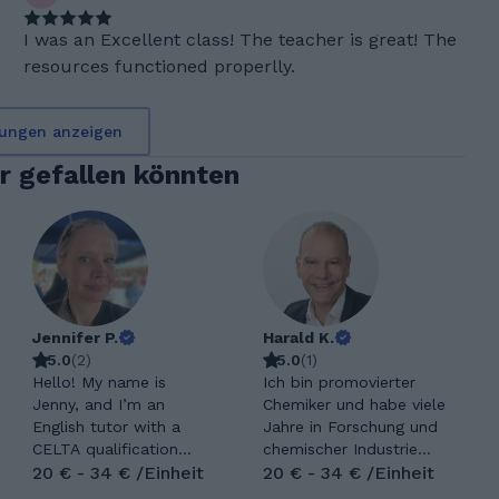
I was an Excellent class! The teacher is great! The
resources functioned properlly.
ungen anzeigen
ir gefallen könnten
Jennifer P.
Harald K.
5.0
(
2
)
5.0
(
1
)
Hello! My name is
Ich bin promovierter
Jenny, and I’m an
Chemiker und habe viele
English tutor with a
Jahre in Forschung und
CELTA qualification
chemischer Industrie
(Certificate in Teaching
20 € - 34 € /Einheit
gearbeitet. Dabei habe
20 € - 34 € /Einheit
English to Speakers of
ich gelernt, auch