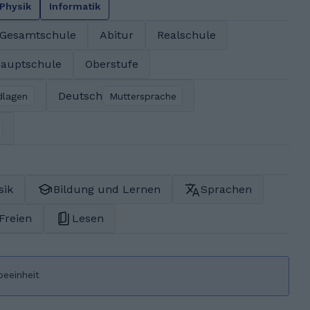
Physik
Informatik
Gesamtschule
Abitur
Realschule
auptschule
Oberstufe
Deutsch
dlagen
Muttersprache
sik
Bildung und Lernen
Sprachen
 Freien
Lesen
beeinheit