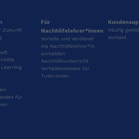
has given me first-hand
langfristig im
experience of learning a
Gedächtnis. Durch
new language, so I
meine Berufserfahrung
understand the
kann ich viele Themen
n
Für
Kundensup
challenges you face. I
mit Beispielen aus der
r Zukunft
Häufig geste
Nachhilfelehrer*innen
use a variety of
Praxis erklären. Das
g
Kontakt
Vorteile und Verdienst
materials and activities
macht den Unterricht
to make learning English
Als Nachhilfelehrer*in
oft anschaulicher und
haft
both effective and
zeigt, warum
anmelden
enjoyable. I look
Mathematik, Chemie
hhilfe
Nachhilfeunterricht
forward to helping you
und Physik nicht nur für
 Learning
Verhaltenskodex für
achieve your language
Prüfungen wichtig sind,
Tutor:innen
goals! Hallo! Mein Name
sondern auch im
ist Jenny, und ich bin
Berufsleben eine große
gen
Englischlehrerin mit
Rolle spielen. Jeder
einem CELTA-Zertifikat
Mensch lernt anders.
kodex für
(Certificate in Teaching
Deshalb nehme ich mir
nen
English to Speakers of
die Zeit, herauszufinden,
Other Languages) der
wie Du am besten lernst
Universität Cambridge.
und was Dich motiviert.
Ich habe Erfahrung im
Eine entspannte
Unterrichten von
Atmosphäre gehört für
Schülern aller
mich genauso dazu wie