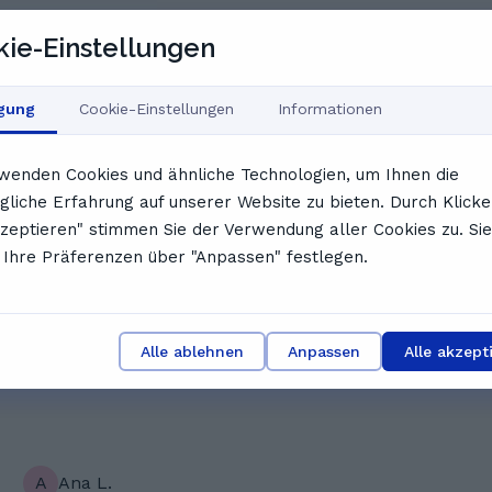
ie-Einstellungen
igung
Cookie-Einstellungen
Informationen
. Seine Erklärungen sind sehr klar und verständlich, mit
Methodik, die den Lernstoff optimal vermittelt. Egal ob
wenden Cookies und ähnliche Technologien, um Ihnen die
um Schü
liche Erfahrung auf unserer Website zu bieten. Durch Klicke
en aus dem Feedback unserer NutzerInnen
kzeptieren" stimmen Sie der Verwendung aller Cookies zu. Sie
Ihre Präferenzen über "Anpassen" festlegen.
L
Lisa &.
Herr Ohm ist sehr gut beim kehlen und ist damit
der beste Lehrer und das er uns sehr geholfen
Alle ablehnen
Anpassen
Alle akzept
damit ist der beste Lehrer DANKE!
A
Ana L.