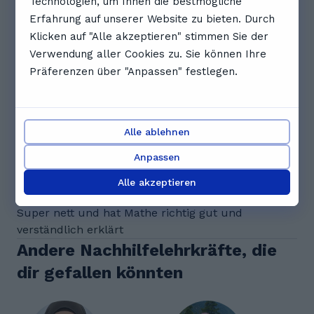
Technologien, um Ihnen die bestmögliche
17:00
17:30
Erfahrung auf unserer Website zu bieten. Durch
Klicken auf "Alle akzeptieren" stimmen Sie der
Vollständigen Zeitplan anzeigen
Verwendung aller Cookies zu. Sie können Ihre
Bewertungen. Was Schüler*innen
Präferenzen über "Anpassen" festlegen.
über Vassilis sagen
5.0
Alle ablehnen
Anpassen
1 Bewertungen
M
Marc M.
Alle akzeptieren
Super nett und hat Mathe richtig gut und
verständlich erklärt
Andere Nachhilfelehrkräfte, die
dir gefallen könnten