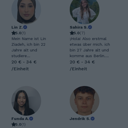
Lin Z.
Sahira S.
5.0
(
1
)
5.0
(
7
)
Mein Name ist Lin
¡Hola! Also erstmal
Ziadeh, ich bin 22
etwas über mich. ich
Jahre alt und
bin 27 Jahre alt und
studiere
komme aus Berlin.
Verfahrenstechnik.
20 € - 34 €
Ich bin politisch und
20 € - 34 €
Ich interessiere mich
sozial sehr
/Einheit
/Einheit
besonders für
interessiert. In meiner
Mathematik und
Freizeit verbringe ich
Englisch und möchte
viel Zeit mit Lesen,
mein Wissen gerne an
Schreiben, Malen und
Schülerinnen der
Tanzen. Außerdem
Unterstufe
liebe ich Sprachen,
weitergeben. Mir
weswegen ich dies
macht es Spaß,
hier auch gerne
Dinge einfach und
Funda A.
unterrichte. Von
Jendrik S.
verständlich zu
5.0
(
1
)
meiner Persönlichkeit