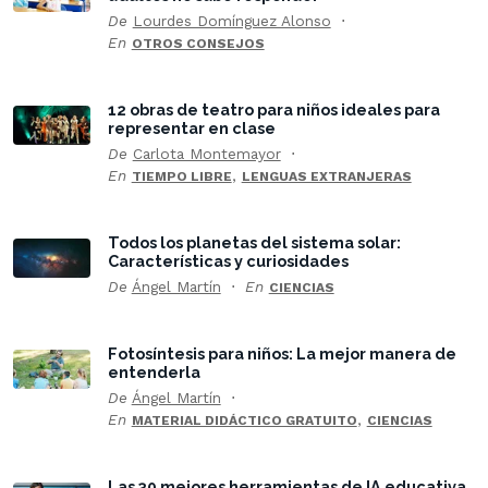
De
Lourdes Domínguez Alonso
En
OTROS CONSEJOS
12 obras de teatro para niños ideales para
representar en clase
De
Carlota Montemayor
En
,
TIEMPO LIBRE
LENGUAS EXTRANJERAS
Todos los planetas del sistema solar:
Características y curiosidades
De
Ángel Martín
En
CIENCIAS
Fotosíntesis para niños: La mejor manera de
entenderla
De
Ángel Martín
En
,
MATERIAL DIDÁCTICO GRATUITO
CIENCIAS
Las 30 mejores herramientas de IA educativa