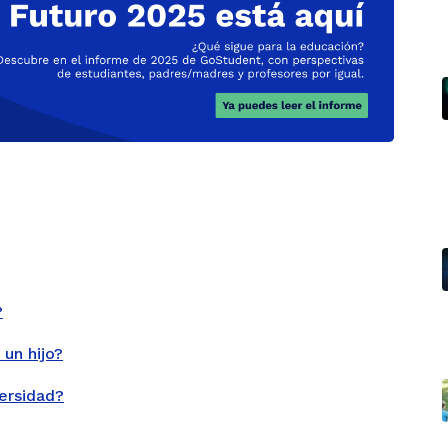
?
 un hijo?
versidad?