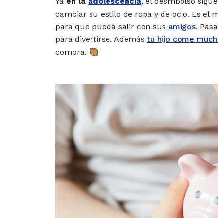
Ya
en l
a
adolescencia
, el desmbolso sigue
cambiar su estilo de ropa y de ocio. Es e
para que pueda salir con sus
amigos
.
Pasan
para divertirse. Además
tu hijo come much
compra. 🥘