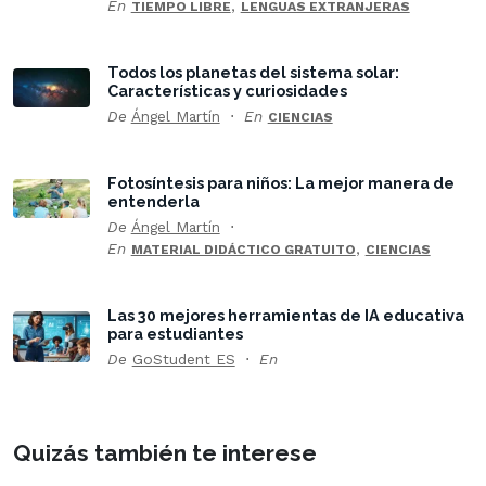
En
,
TIEMPO LIBRE
LENGUAS EXTRANJERAS
Todos los planetas del sistema solar:
Características y curiosidades
De
Ángel Martín
En
CIENCIAS
Fotosíntesis para niños: La mejor manera de
entenderla
De
Ángel Martín
En
,
MATERIAL DIDÁCTICO GRATUITO
CIENCIAS
Las 30 mejores herramientas de IA educativa
para estudiantes
De
GoStudent ES
En
Quizás también te interese