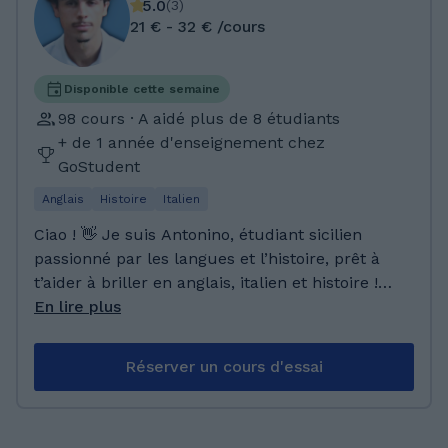
5.0
(
3
)
21 € - 32 € /cours
Disponible cette semaine
98 cours · A aidé plus de 8 étudiants
+ de 1 année d'enseignement chez
GoStudent
Anglais
Histoire
Italien
Ciao ! 👋 Je suis Antonino, étudiant sicilien
passionné par les langues et l’histoire, prêt à
t’aider à briller en anglais, italien et histoire !
Que tu veuilles parler couramment, améliorer
En lire plus
ton vocabulaire, te préparer pour tes
examens, ou comprendre les grands
Réserver un cours d'essai
événements historiques, je suis là pour rendre
l’apprentissage amusant et efficace. L’anglais,
l’italien et l’histoire, c’est bien plus que des