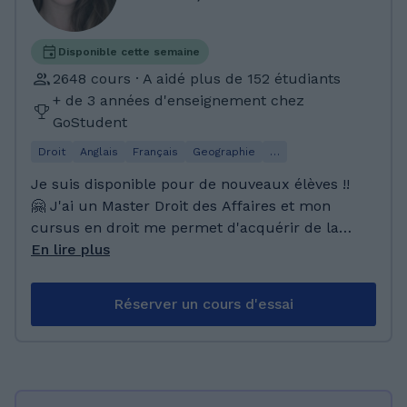
Disponible cette semaine
2648 cours · A aidé plus de 152 étudiants
+ de 3 années d'enseignement chez
GoStudent
Droit
Anglais
Français
Geographie
…
Je suis disponible pour de nouveaux élèves !!
🤗 J'ai un Master Droit des Affaires et mon
cursus en droit me permet d'acquérir de la
rigueur et de la méthodologie. ⚖️ Attirée par
En lire plus
les langues, j’ai été au contact de nombreuses
familles étrangères. 🇮🇪☘️ J’ai aussi été
Réserver un cours d'essai
réceptionniste dans un hôtel étoilé qui
demande un certain niveau linguistique. 🏨 ☎️
Aussi, la langue française me semble être
l'une des plus belles langues du monde.
Savoir s'exprimer tant oralement qu'à l'écrit