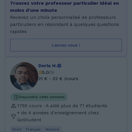
Trouvez votre professeur particulier idéal en
me paraît essentiel. J'ai eu la note de 16 à
moins d'une minute
l'oral et 15 à l'écrit, lors de mon baccalauréat
Recevez un choix personnalisé de professeurs
ES. J'ai aussi obtenu une certification Voltaire.
particuliers en répondant à quelques questions
✅ ✍🏻 A ma plus grande surprise, j'ai été
rapides
énormément sollicitée pour préparer des
examens relatifs aux test de compétences
Lancez-vous !
linguistiques en français (ici et sur une autre
plateforme pédagogique). J'ai été en lien avec
des personnes voulant acquérir la nationalité
Doria H.
française, des étrangers, des personnes
5.0
(
5
)
amoureuses de la culture française... 🗺️ ETE
21 € - 32 € /cours
2026 : PREPARATION RENTREE 2027 : Je suis
disponible pour de nouveaux élèves !! 🤗🎓
FRANCAIS / PHILO 🇫🇷 📚: (niveau PRIMAIRE,
Disponible cette semaine
COLLEGE, LYCEE, BTS => PREPARATION
1755 cours · A aidé plus de 71 étudiants
BREVET ET BAC) ANGLAIS 📒 🏴󠁧󠁢󠁥󠁮󠁧󠁿 🥞 : TOUS
+ de 4 années d'enseignement chez
NIVEAUX - préparation TOIEC / TOEFL
GoStudent
HISTOIRE / GEO 🌎 👑📍 => PREPARATION
Droit
Français
Histoire