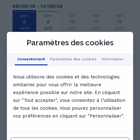
08/08/26 - 14/08/26
sam.
dim.
lun.
mar.
mer.
8
9
10
11
12
août
août
août
août
août
Paramètres des cookies
Réservé
Réservé
Réservé
Consentement
Paramètres des cookies
Information
10:00
10:30
Réservé
Nous utilisons des cookies et des technologies
11:00
11:30
12:00
similaires pour vous offrir la meilleure
expérience possible sur notre site. En cliquant
sur "Tout accepter", vous consentez à l’utilisation
12:30
13:00
13:30
de tous les cookies. Vous pouvez personnaliser
vos préférences en cliquant sur "Personnaliser".
Voir le calendrier complet
Professeurs particuliers qui