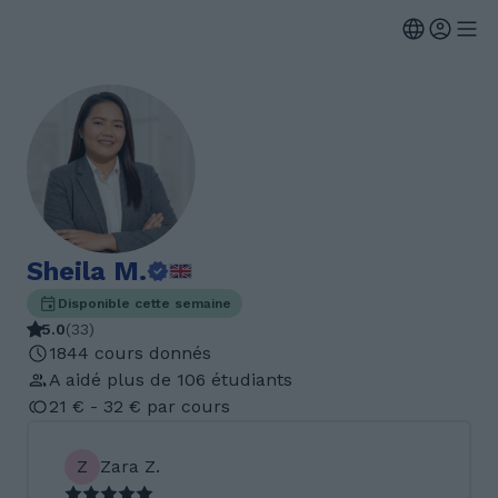
Sheila M.
Disponible cette semaine
5.0
(
33
)
1844 cours donnés
A aidé plus de 106 étudiants
21 € - 32 € par cours
Z
Zara Z.