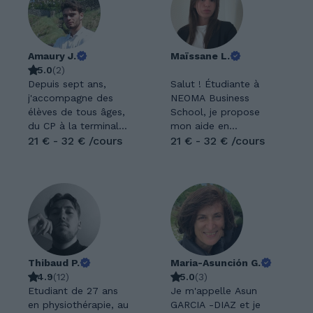
Amaury J.
Maïssane L.
5.0
(
2
)
Depuis sept ans,
Salut ! Étudiante à
j'accompagne des
NEOMA Business
élèves de tous âges,
School, je propose
du CP à la terminale,
mon aide en
dans leur parcours
21 € - 32 € /cours
mathématiques et en
21 € - 32 € /cours
scolaire. Avec plus
espagnol pour
de 50 élèves suivis,
t'accompagner vers
j'ai développé une
la réussite. Ma vision
méthode
est simple : les
d'enseignement qui
maths et les langues
me permet de
ne sont pas des
comprendre
matières abstraites,
rapidement le profil
mais des outils
Thibaud P.
Maria-Asunción G.
de chaque élève et
concrets. Mon rôle
4.9
(
12
)
5.0
(
3
)
de cerner ses besoins
est de t'aider à
Etudiant de 27 ans
Je m'appelle Asun
spécifiques. Je peux
débloquer les
en physiothérapie, au
GARCIA -DIAZ et je
donc garantir une
mécanismes qui te