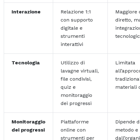
Interazione
Relazione 1:1
Maggiore 
con supporto
diretto, 
digitale e
integrazi
strumenti
tecnologi
interattivi
Tecnologia
Utilizzo di
Limitata
lavagne virtuali,
all’approc
file condivisi,
tradiziona
quiz e
materiali 
monitoraggio
dei progressi
Monitoraggio
Piattaforme
Dipende d
dei progressi
online con
metodo e
strumenti per
dall’organ