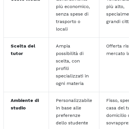
più economico,
più alto,
senza spese di
specialme
trasporto o
grandi cit
locali
Scelta del
Ampia
Offerta ris
tutor
possibilità di
mercato l
scelta, con
profili
specializzati in
ogni materia
Ambiente di
Personalizzabile
Fisso, spe
studio
in base alle
casa del t
preferenze
domicilio
dello studente
sovrappre