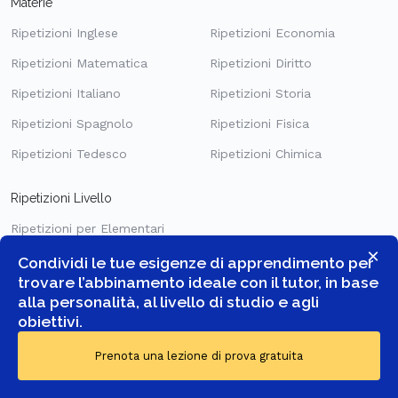
Materie
Ripetizioni Inglese
Ripetizioni Economia
Ripetizioni Matematica
Ripetizioni Diritto
Ripetizioni Italiano
Ripetizioni Storia
Ripetizioni Spagnolo
Ripetizioni Fisica
Ripetizioni Tedesco
Ripetizioni Chimica
Ripetizioni Livello
Ripetizioni per Elementari
×
Ripetizioni per Medie
Condividi le tue esigenze di apprendimento per
trovare l’abbinamento ideale con il tutor, in base
Ripetizioni per Superiori
alla personalità, al livello di studio e agli
obiettivi.
Prenota una lezione di prova gratuita
Ripetizioni di Matematica
Superiori