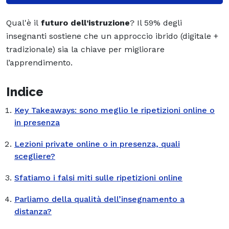
Qual'è il
futuro dell’istruzione
? Il 59% degli
insegnanti sostiene che un approccio ibrido (digitale +
tradizionale) sia la chiave per migliorare
l’apprendimento.
Indice
Key Takeaways: sono meglio le ripetizioni online o
in presenza
Lezioni private online o in presenza, quali
scegliere?
Sfatiamo i falsi miti sulle ripetizioni online
Parliamo della qualità dell’insegnamento a
distanza?