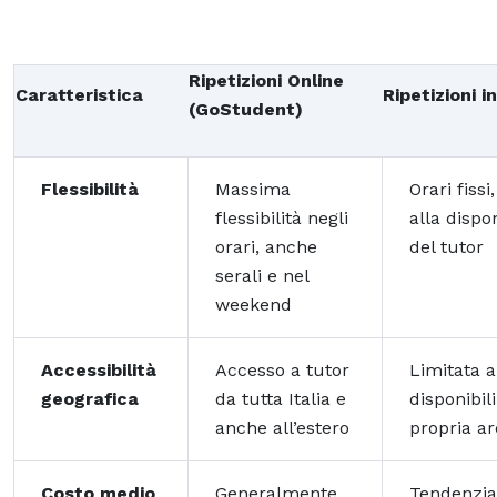
Ripetizioni Online
Caratteristica
Ripetizioni 
(GoStudent)
Flessibilità
Massima
Orari fissi
flessibilità negli
alla dispon
orari, anche
del tutor
serali e nel
weekend
Accessibilità
Accesso a tutor
Limitata a
geografica
da tutta Italia e
disponibili
anche all’estero
propria a
Costo medio
Generalmente
Tendenzi