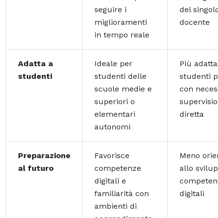
seguire i
del singol
miglioramenti
docente
in tempo reale
Adatta a
Ideale per
Più adatta
studenti
studenti delle
studenti p
scuole medie e
con necess
superiori o
supervisi
elementari
diretta
autonomi
Preparazione
Favorisce
Meno orie
al futuro
competenze
allo svilu
digitali e
competen
familiarità con
digitali
ambienti di