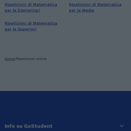
Ripetizioni di Matematica
Ripetizioni di Matematica
per le Elementari
per le Medie
Ripetizioni di Matematica
per le Superiori
Home
/
Ripetizioni online
Info su GoStudent