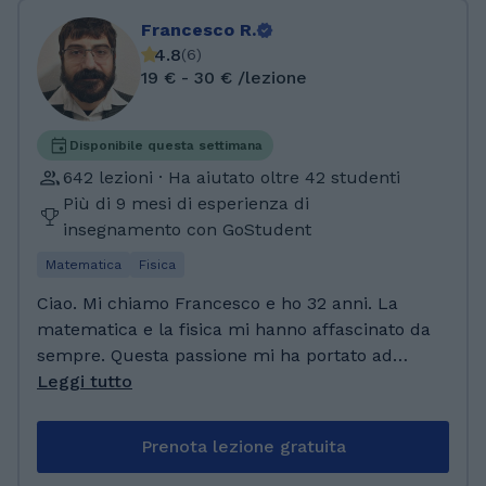
Francesco R.
4.8
(
6
)
19 € - 30 € /lezione
Disponibile questa settimana
642 lezioni · Ha aiutato oltre 42 studenti
Più di 9 mesi di esperienza di
insegnamento con GoStudent
Matematica
Fisica
Ciao. Mi chiamo Francesco e ho 32 anni. La
matematica e la fisica mi hanno affascinato da
sempre. Questa passione mi ha portato ad
ottenere un dottorato di ricerca in matematica.
Leggi tutto
Ho avuto esperienze di insegnamento da
diversi anni, sia a singoli studenti sia nel fare
Prenota lezione gratuita
tutoraggi ed esercitazioni in ambito
universitario. Voglio trasferire la mia passione