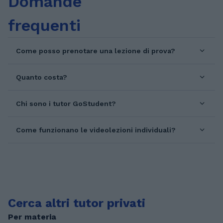
Domande
di conseguire il titolo di laurea in Educazione
frequenti
di Comunità (L-19) presso l'Università degli
Studi di Palermo. Attualmente vivo tra
Palermo e frequento il corso di laurea
Come posso prenotare una lezione di prova?
magistrale in Dirigenza Scolastica e Pedagogia
Clinica (LM-50).
Quanto costa?
Chi sono i tutor GoStudent?
Come funzionano le videolezioni individuali?
Cerca altri tutor privati
Per materia