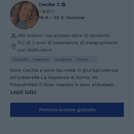
Cecilia Z.
5.0
(
2
)
19 € - 30 € /lezione
359 lezioni · Ha aiutato oltre 13 studenti
Più di 3 anni di esperienza di insegnamento
con GoStudent
Filosofia
Francese
Geografia
Storia
…
Sono Cecilia e sono laureata in giurisprudenza
all’università La Sapienza di Roma. Ho
frequentato il liceo classico e sono entusiasta
di aiutare i ragazzi a superare le difficoltà che
Leggi tutto
incontrano durante il loro percorso
accademico! Faccio questo lavoro da 7 anni e
Prenota lezione gratuita
ho un rapporto speciale con ognuno dei miei
ragazzi!!