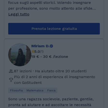
focus sugli aspetti storici. Volendo insegnare
per professione, sono molto attento alle sfide
che la scuola pone agli studenti e alle
Leggi tutto
studentesse e sono pronto a raccoglierle! Il
mio metodo di insegnamento è "su misura" in
Prenota lezione gratuita
base alle esigenze delle singole studentesse e
studenti, ma non solo: ho per obiettivo anche
quello di creare uno spazio sicuro e senza
Miriam D.
pregiudizi in cui affrontare tutti i dubbi che
5.0
(
1
)
possono sorgere. Ho studiato al liceo
19 € - 30 € /lezione
linguistico, diplomandomi nel 2021 con
100/100 e lode, nello stesso anno ho acquisito
87 lezioni · Ha aiutato oltre 20 studenti
con il massimo dei punti il Baccalauréat
Più di 2 anni di esperienza di insegnamento
Général (equivalente a un Diploma di Stato)
con GoStudent
rilasciato dal Ministero dell'istruzione
francese. Possiedo infine anche una
Filosofia
Matematica
Fisica
certificazione di tedesco di livello C1
Sono una ragazza socievole, paziente, gentile,
conseguita con il programma DSD, frutto di
pronta ad aiutare e ad ascoltare le necessità
accordi fra i Ministeri dell'istruzione italiano e